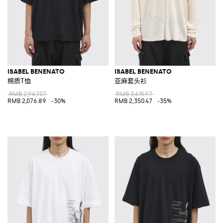
ISABEL BENENATO
ISABEL BENENATO
棉质T恤
亚麻套头衫
RMB 2,967.07
RMB 3,615.97
RMB 2,076.89
-30%
RMB 2,350.47
-35%