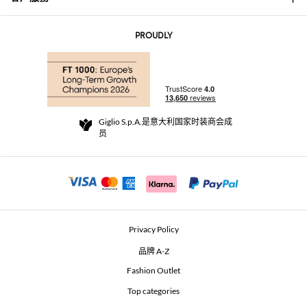
联系我们
AI Disclaimer
PROUDLY
常见问题
订单
实体精品店
支付
配送政策
Community Store
退货与退款
Giglio S.p.A.是意大利国家时装商会成
销售条款与条件
员
For a safe shopping experience
加盟计划
Security Communication
Investors
Beauty Seekers VIP Club
Privacy Policy
GIGLIO Token
品牌 A-Z
Fashion Outlet
GIGLIO.COM x Vestiaire Collective
Top categories