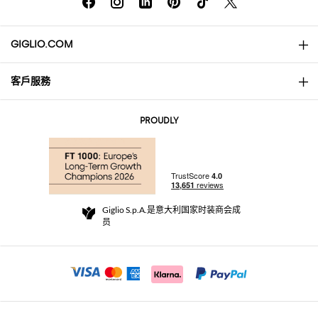
GIGLIO.COM
客戶服務
About
联系我们
AI Disclaimer
PROUDLY
常见问题
订单
实体精品店
支付
配送政策
Community Store
退货与退款
Giglio S.p.A.是意大利国家时装商会成
销售条款与条件
员
For a safe shopping experience
加盟计划
Security Communication
Investors
Beauty Seekers VIP Club