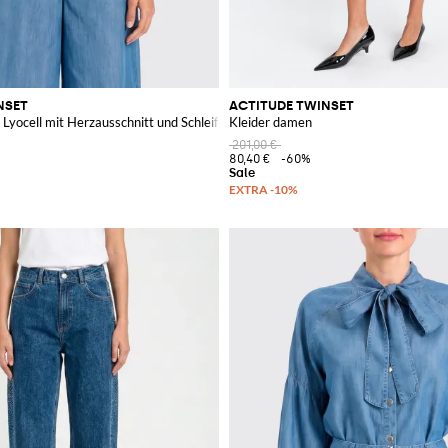
NSET
ACTITUDE TWINSET
m
Lyocell mit Herzausschnitt und Schleife
Kleider damen
201,00 €
80,40 €
-60%