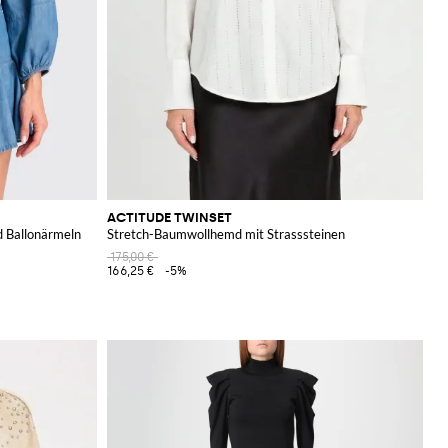
ACTITUDE TWINSET
d Ballonärmeln
Stretch-Baumwollhemd mit Strasssteinen
175,00 €
166,25 €
-5%