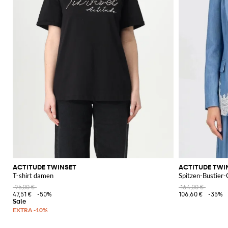
ACTITUDE TWINSET
ACTITUDE TWI
T-shirt damen
Spitzen-Bustier-
95,00 €
164,00 €
47,51 €
-50%
106,60 €
-35%