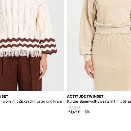
NSET
ACTITUDE TWINSET
umwolle mit Zickzackmuster und Fransensaum
Kurzes Baumwoll-Sweatshirt mit Stra
170,00 €
161,49 €
-5%