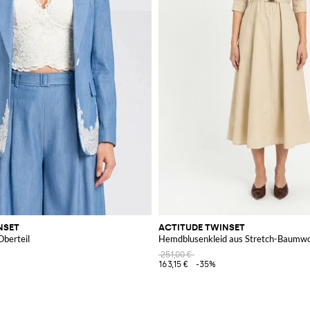
NSET
ACTITUDE TWINSET
Oberteil
Hemdblusenkleid aus Stretch-Baumwo
251,00 €
163,15 €
-35%