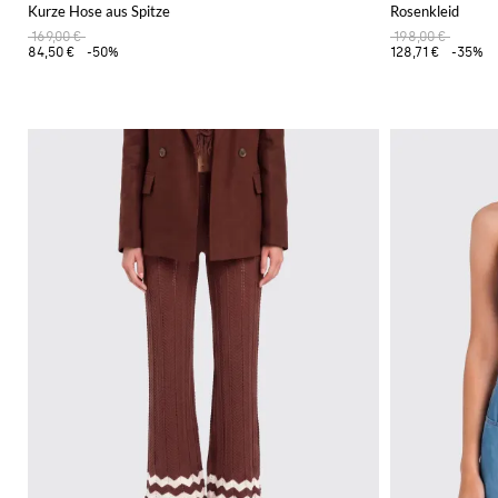
Kurze Hose aus Spitze
Rosenkleid
169,00 €
198,00 €
84,50 €
-50%
128,71 €
-35%