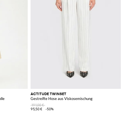
ACTITUDE TWINSET
lle
Gestreifte Hose aus Viskosemischung
191,00 €
95,50 €
-50%