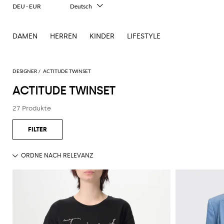
DEU - EUR
Deutsch
Italiano
English
DAMEN
HERREN
KINDER
LIFESTYLE
Français
Español
中文
日本語
DESIGNER
ACTITUDE TWINSET
한국어
ACTITUDE TWINSET
Русский
27 Produkte