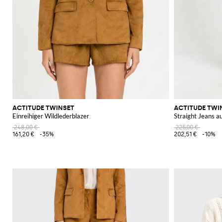
ACTITUDE TWINSET
ACTITUDE TWI
Einreihiger Wildlederblazer
Straight Jeans 
248,00 €
225,00 €
161,20 €
-35%
202,51 €
-10%