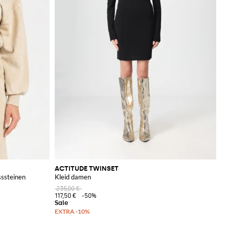
ACTITUDE TWINSET
sssteinen
Kleid damen
235,00 €
117,50 €
-50%