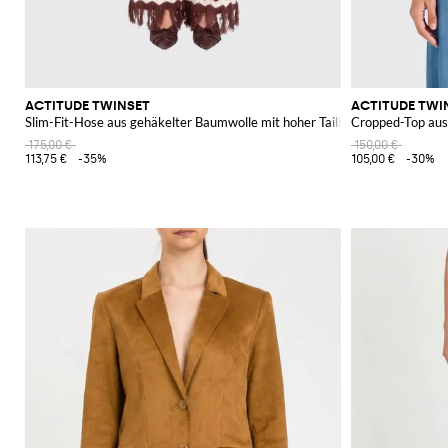
ACTITUDE TWINSET
ACTITUDE TWI
Slim-Fit-Hose aus gehäkelter Baumwolle mit hoher Taille und Fransensau
Cropped-Top aus 
175,00 €
150,00 €
113,75 €
-35%
105,00 €
-30%