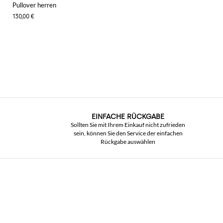
Pullover herren
130,00 €
EINFACHE RÜCKGABE
Sollten Sie mit Ihrem Einkauf nicht zufrieden
sein, können Sie den Service der einfachen
Rückgabe auswählen