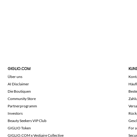
GIGLIO.COM
KUN
Über uns
Kont
AI Disclaimer
Häuf
Die Boutiquen
Beste
Community Store
Zahl
Partnerprogramm
Vers
Investors
Rück
Beauty Seekers VIP Club
Gesc
GIGLIO Token
For a
GIGLIO.COM x Vestiaire Collective
Secu