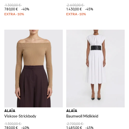
1.300,00 €
2.600,00 €
780,00 €
-40%
1.430,00 €
-45%
ALAÏA
ALAÏA
Viskose-Strickbody
Baumwoll Midikleid
1.300,00 €
2.700,00 €
780,00 €
-40%
1.485,00 €
-45%