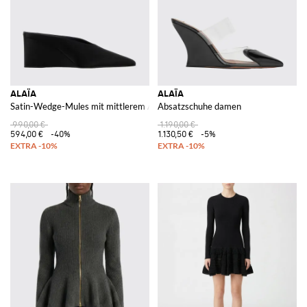
ALAÏA
ALAÏA
Satin-Wedge-Mules mit mittlerem Absatz und mandelförmiger Spitze
Absatzschuhe damen
990,00 €
1.190,00 €
594,00 €
-40%
1.130,50 €
-5%