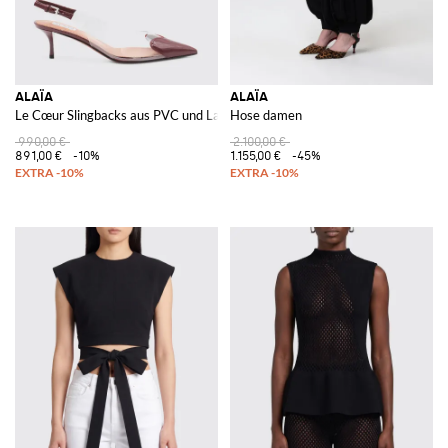
ALAÏA
ALAÏA
Le Cœur Slingbacks aus PVC und Lackleder
Hose damen
990,00 €
2.100,00 €
891,00 €
-10%
1.155,00 €
-45%