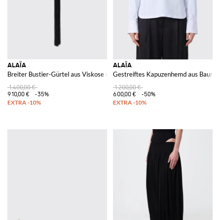
ALAÏA
ALAÏA
Breiter Bustier-Gürtel aus Viskose und Leder mit Quasten zum Binden
Gestreiftes Kapuzenhemd aus Baumwol
1.400,00 €
1.200,00 €
910,00 €
-35%
600,00 €
-50%