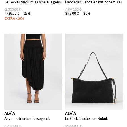
Le Teckel Medium Tasche aus gehämmertem Nubuk
Lackleder-Sandalen mit hohem Kegel
2.300,00 €
1.090,00 €
1.725,00 €
-25%
872,00 €
-20%
ALAÏA
ALAÏA
Asymmetrischer Jerseyrock
Le Click Tasche aus Nubuk
1.600,00 €
2.900,00 €