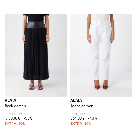
ALAÏA
ALAÏA
Rock damen
Jeans damen
2.300,00 €
890,00 €
1.150,00 €
-50%
534,00 €
-40%