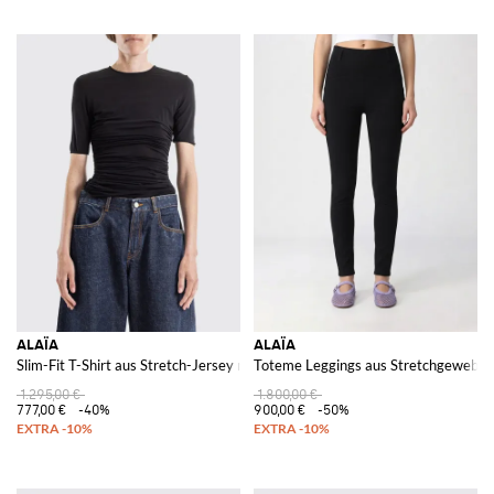
ALAÏA
ALAÏA
Slim-Fit T-Shirt aus Stretch-Jersey mit Raffungen und Rundhalsausschnitt
Toteme Leggings aus Stretchgewebe
1.295,00 €
1.800,00 €
777,00 €
-40%
900,00 €
-50%