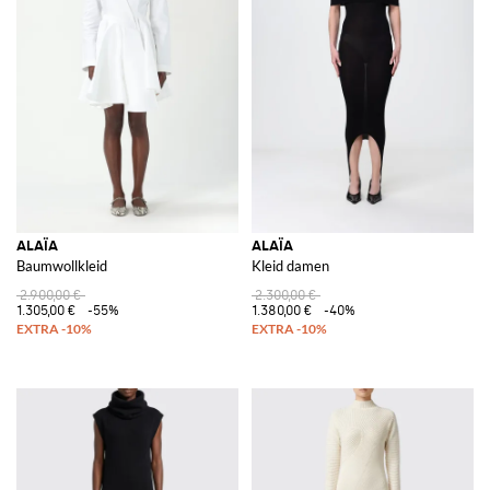
ALAÏA
ALAÏA
Baumwollkleid
Kleid damen
2.900,00 €
2.300,00 €
1.305,00 €
-55%
1.380,00 €
-40%