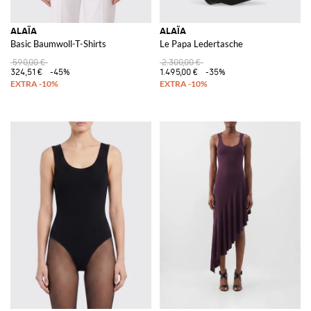
ALAÏA
ALAÏA
Basic Baumwoll-T-Shirts
Le Papa Ledertasche
590,00 €
2.300,00 €
324,51 €
-45%
1.495,00 €
-35%