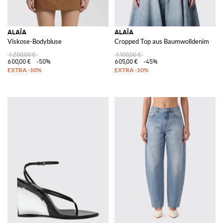
ALAÏA
ALAÏA
Viskose-Bodybluse
Cropped Top aus Baumwolldenim
1.200,00 €
1.100,00 €
600,00 €
-50%
605,00 €
-45%