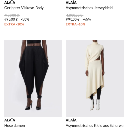
ALAÏA
ALAÏA
Gerippter Viskose-Body
Asymmetrisches Jerseykleid
990,00 €
1.800,00 €
495,00 €
-50%
990,00 €
-45%
ALAÏA
ALAÏA
Hose damen
Asymmetrisches Kleid aus Schurwolle