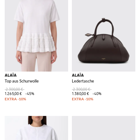
ALAÏA
ALAÏA
Top aus Schurwolle
Ledertasche
2.300,00 €
2.300,00 €
1.265,00 €
-45%
1.380,00 €
-40%