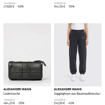
940,00 €
530,00 €
470,00 €
-50%
344,50 €
-35%
ALEXANDER WANG
ALEXANDER WANG
Ledertasche
Jogginghose aus Baumwollmischung
745,00 €
440,00 €
484,25 €
-35%
242,00 €
-45%