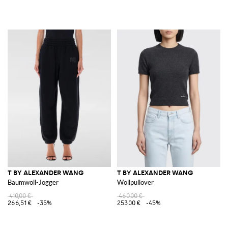
T BY ALEXANDER WANG
T BY ALEXANDER WANG
Baumwoll-Jogger
Wollpullover
410,00 €
460,00 €
266,51 €
-35%
253,00 €
-45%