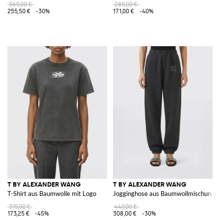
365,00 €
285,00 €
255,50 €
-30%
171,00 €
-40%
T BY ALEXANDER WANG
T BY ALEXANDER WANG
T-Shirt aus Baumwolle mit Logo
Jogginghose aus Baumwollmischung 
315,00 €
440,00 €
173,25 €
-45%
308,00 €
-30%