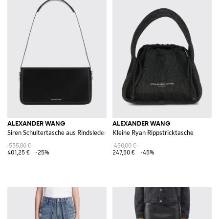
ALEXANDER WANG
ALEXANDER WANG
Siren Schultertasche aus Rindsleder mit laminiertem Logo
Kleine Ryan Rippstricktasche
535,00 €
450,00 €
401,25 €
-25%
247,50 €
-45%