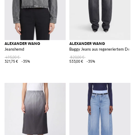
ALEXANDER WANG
ALEXANDER WANG
Jeanshemd
Baggy Jeans aus regeneriertem Deni
495,00 €
820,00 €
321,75 €
-35%
533,00 €
-35%