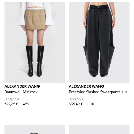
ALEXANDER WANG
ALEXANDER WANG
Baumwoll-Minirock
Prestyled Slashed Sweatpants aus Ba
595,00 €
595,00 €
327,25 €
-45%
535,49 €
-10%