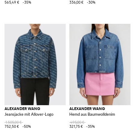
565,49 €
-35%
336,00 €
-30%
ALEXANDER WANG
ALEXANDER WANG
Jeansjacke mit Allover-Logo
Hemd aus Baumwolldenim
1.505,00 €
495,00 €
752,50 €
-50%
321,75 €
-35%