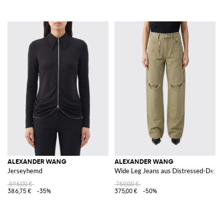
ALEXANDER WANG
ALEXANDER WANG
Jerseyhemd
Wide Leg Jeans aus Distressed-Deni
595,00 €
750,00 €
386,75 €
-35%
375,00 €
-50%