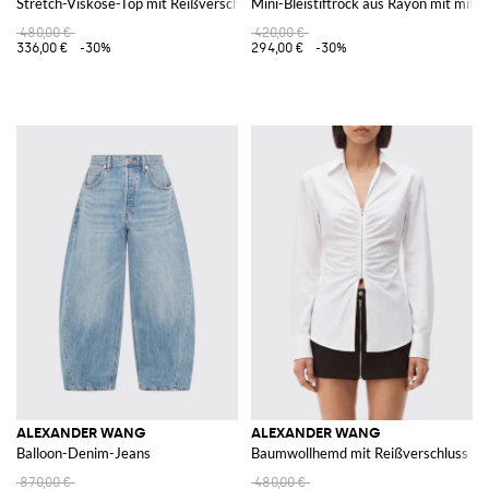
Stretch-Viskose-Top mit Reißverschluss
Mini-Bleistiftrock aus Rayon mit mittl
480,00 €
420,00 €
336,00 €
-30%
294,00 €
-30%
ALEXANDER WANG
ALEXANDER WANG
Balloon-Denim-Jeans
Baumwollhemd mit Reißverschluss
870,00 €
480,00 €