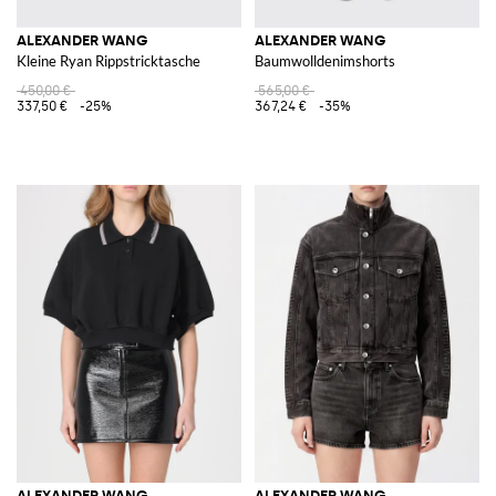
ALEXANDER WANG
ALEXANDER WANG
Kleine Ryan Rippstricktasche
Baumwolldenimshorts
450,00 €
565,00 €
337,50 €
-25%
367,24 €
-35%
ALEXANDER WANG
ALEXANDER WANG