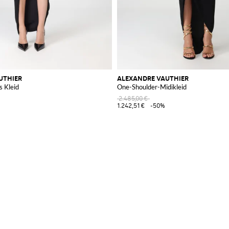
UTHIER
ALEXANDRE VAUTHIER
s Kleid
One-Shoulder-Midikleid
2.485,00 €
1.242,51 €
-50%