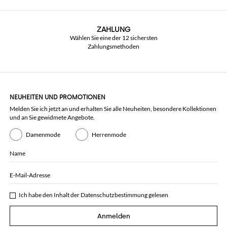
ZAHLUNG
Wählen Sie eine der 12 sichersten
Zahlungsmethoden
NEUHEITEN UND PROMOTIONEN
Melden Sie ich jetzt an und erhalten Sie alle Neuheiten, besondere Kollektionen
und an Sie gewidmete Angebote.
Damenmode
Herrenmode
Name
E-Mail-Adresse
Ich habe den Inhalt der
Datenschutzbestimmung
gelesen
Anmelden