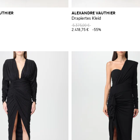
UTHIER
ALEXANDRE VAUTHIER
Drapiertes Kleid
5.375,00 €
2.418,75 €
-55%