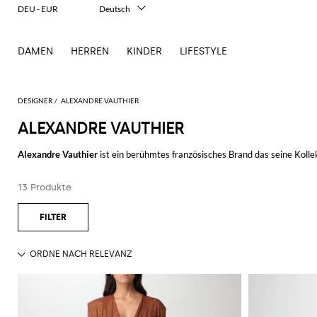
DEU - EUR
Deutsch
Italiano
English
DAMEN
HERREN
KINDER
LIFESTYLE
Français
Español
中文
日本語
DESIGNER
ALEXANDRE VAUTHIER
한국어
ALEXANDRE VAUTHIER
Русский
Alexandre Vauthier
ist ein berühmtes französisches Brand das seine Kol
Die Kleider, Jacken, Röcke und Alexandre Vauthier Tops sind von einem exe
13 Produkte
von lebhaften Farben und Pattern.
Die verwendeten Materialien um die kostbaren Alexandre Vauthier Kreatio
eine gute Tragbarkeit der Kleider garantieren zu können.
Blättere unsere weite Auswahl der Kleidung für Damen
Alexandre Vauthie