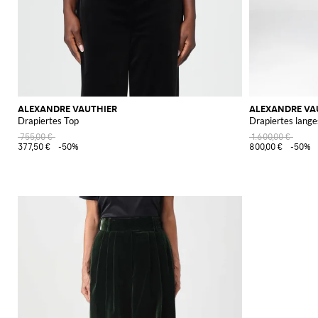
ALEXANDRE VAUTHIER
ALEXANDRE VA
Drapiertes Top
Drapiertes lange
755,00 €
1.600,00 €
377,50 €
-50%
800,00 €
-50%