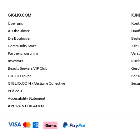
GIGLIO.COM
KUN
Über uns
Kont
AI Disclaimer
Häuf
Die Boutiquen
Beste
Community Store
Zahl
Partnerprogramm
Vers
Investors
Rück
Beauty Seekers VIP Club
Gesc
GIGLIO Token
For a
GIGLIO.COM x Vestiaire Collective
Secu
L'Edicola
Accessibility Statement
APP RUNTERLADEN