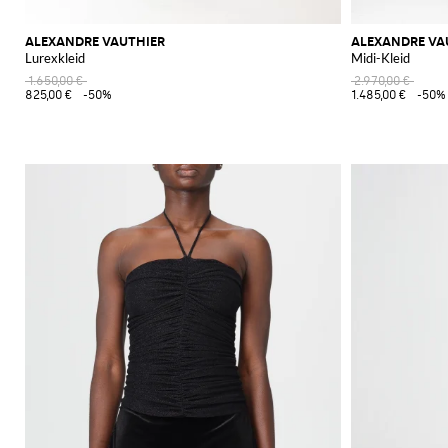
ALEXANDRE VAUTHIER
ALEXANDRE VA
Lurexkleid
Midi-Kleid
1.650,00 €
2.970,00 €
825,00 €
-50%
1.485,00 €
-50%