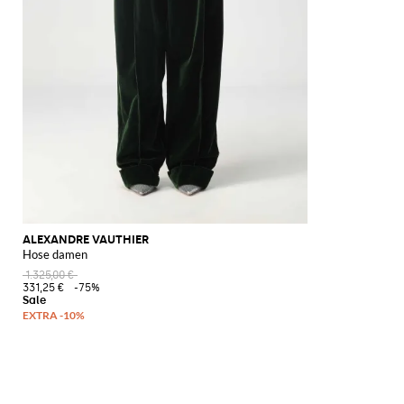
ALEXANDRE VAUTHIER
Hose damen
1.325,00 €
331,25 €
-75%