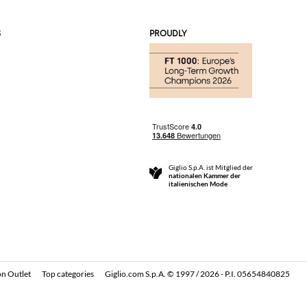
S
PROUDLY
Giglio S.p.A. ist Mitglied der
nationalen Kammer der
italienischen Mode
n Outlet
Top categories
Giglio.com S.p.A. © 1997 / 2026 - P.I. 05654840825