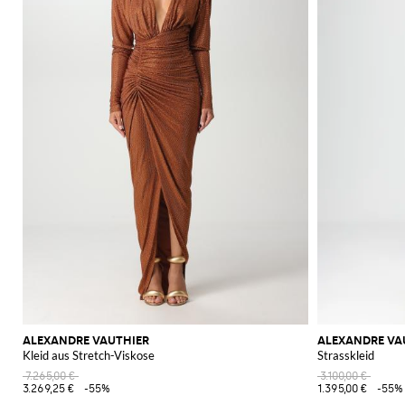
ALEXANDRE VAUTHIER
ALEXANDRE VA
Kleid aus Stretch-Viskose
Strasskleid
7.265,00 €
3.100,00 €
3.269,25 €
-55%
1.395,00 €
-55%