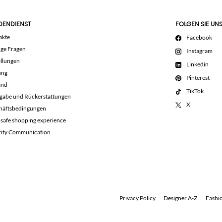
DENDIENST
FOLGEN SIE UN
akte
Facebook
ige Fragen
Instagram
llungen
Linkedin
ung
Pinterest
and
TikTok
gabe und Rückerstattungen
X
häftsbedingungen
 safe shopping experience
rity Communication
Privacy Policy
Designer A-Z
Fashio