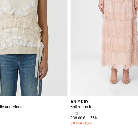
ANIYE BY
le und Modal
Spitzenrock
320,00 €
208,00 €
-35%