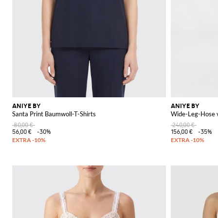
ANIYE BY
ANIYE BY
Santa Print Baumwoll-T-Shirts
Wide-Leg-Hose v
80,00 €
240,00 €
56,00 €
-30%
156,00 €
-35%