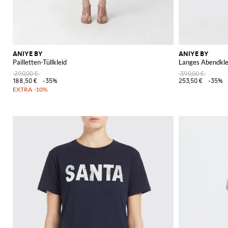
ANIYE BY
ANIYE BY
Pailletten-Tüllkleid
Langes Abendkle
290,00 €
390,00 €
188,50 €
-35%
253,50 €
-35%