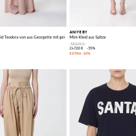
ANIYE BY
id Teodora von aus Georgette mit gekreuzten Trägern
Mini-Kleid aus Spitze
380,00 €
247,00 €
-35%