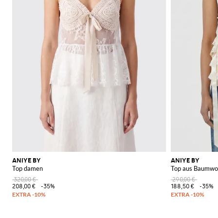
ANIYE BY
ANIYE BY
Top damen
Top aus Baumwol
320,00 €
290,00 €
208,00 €
-35%
188,50 €
-35%