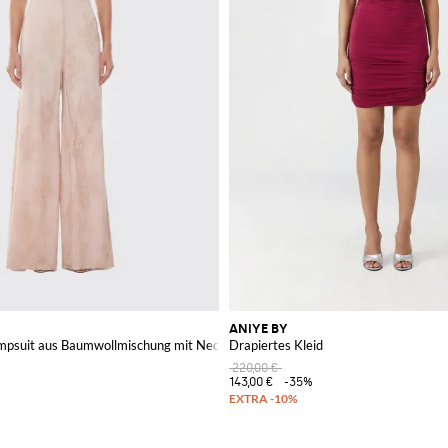
ANIYE BY
ern
umpsuit aus Baumwollmischung mit Neckholder und Blumendetails
Drapiertes Kleid
220,00 €
143,00 €
-35%