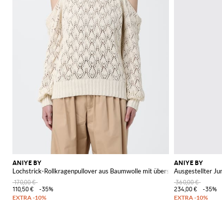
ANIYE BY
ANIYE BY
Lochstrick-Rollkragenpullover aus Baumwolle mit überschnittenen Schult
Ausgestellter J
170,00 €
360,00 €
110,50 €
-35%
234,00 €
-35%