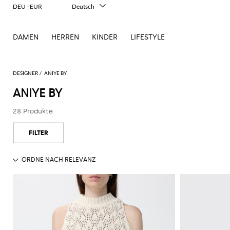
DEU - EUR
Deutsch
Italiano
English
DAMEN
HERREN
KINDER
LIFESTYLE
Français
Español
中文
日本語
DESIGNER
ANIYE BY
한국어
ANIYE BY
Русский
28 Produkte