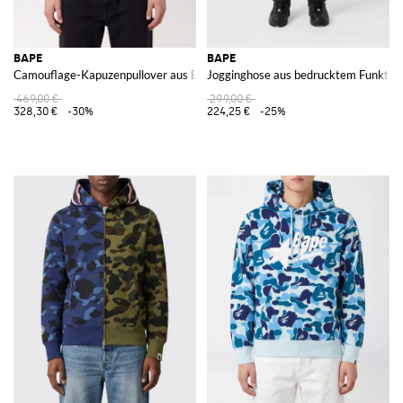
BAPE
BAPE
Camouflage-Kapuzenpullover aus Baumwolle
Jogginghose aus bedrucktem Funkti
469,00 €
299,00 €
328,30 €
-30%
224,25 €
-25%