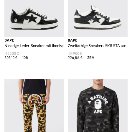
BAPE
BAPE
Niedrige Leder-Sneaker mit ikonischem zweifarbigem Sternen-Print
Zweifarbige Sneakers SK8 STA aus Kal
339,00 €
349,00 €
305,10 €
-10%
226,86 €
-35%