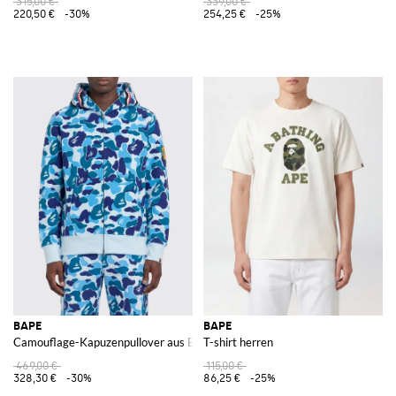
315,00 €
339,00 €
220,50 €
-30%
254,25 €
-25%
BAPE
BAPE
Camouflage-Kapuzenpullover aus Baumwolle
T-shirt herren
469,00 €
115,00 €
328,30 €
-30%
86,25 €
-25%