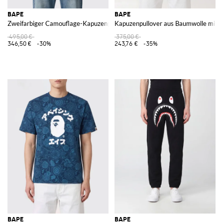
BAPE
BAPE
Zweifarbiger Camouflage-Kapuzenpullover
Kapuzenpullover aus Baumwolle mit C
495,00 €
375,00 €
346,50 €
-30%
243,76 €
-35%
BAPE
BAPE