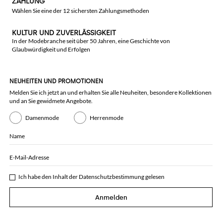
ZAHLUNG
Wählen Sie eine der 12 sichersten Zahlungsmethoden
KULTUR UND ZUVERLÄSSIGKEIT
In der Modebranche seit über 50 Jahren, eine Geschichte von
Glaubwürdigkeit und Erfolgen
NEUHEITEN UND PROMOTIONEN
Melden Sie ich jetzt an und erhalten Sie alle Neuheiten, besondere Kollektionen
und an Sie gewidmete Angebote.
Damenmode
Herrenmode
Name
E-Mail-Adresse
Ich habe den Inhalt der
Datenschutzbestimmung
gelesen
Anmelden