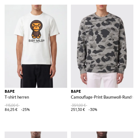
BAPE
BAPE
T-shirt herren
Camouflage-Print Baumwoll-Rundhals
115,00 €
359,00 €
86,25 €
-25%
251,30 €
-30%