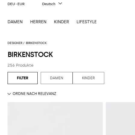
DEU - EUR
Deutsch
Italiano
English
DAMEN
HERREN
KINDER
LIFESTYLE
Français
Español
中文
日本語
DESIGNER
BIRKENSTOCK
한국어
BIRKENSTOCK
Русский
256 Produkte
DAMEN
KINDER