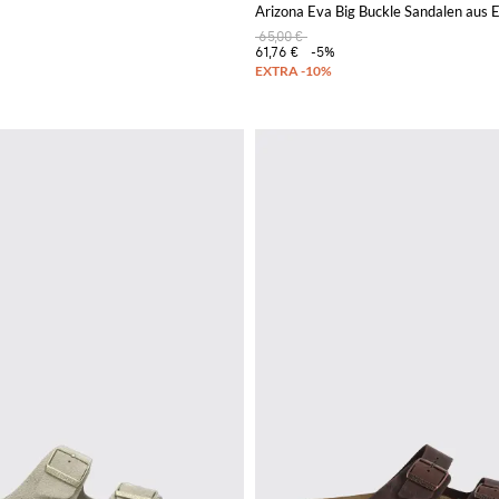
Arizona Eva Big Buckle Sandalen au
65,00 €
61,76 €
-5%