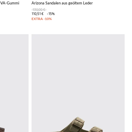
s EVA-Gummi
Arizona Sandalen aus geöltem Leder
130,00 €
110,51 €
-15%