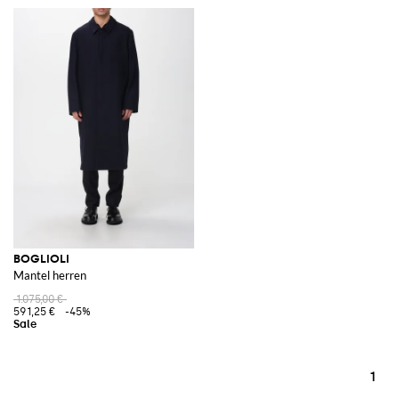
BOGLIOLI
Mantel herren
1.075,00 €
591,25 €
-45%
1