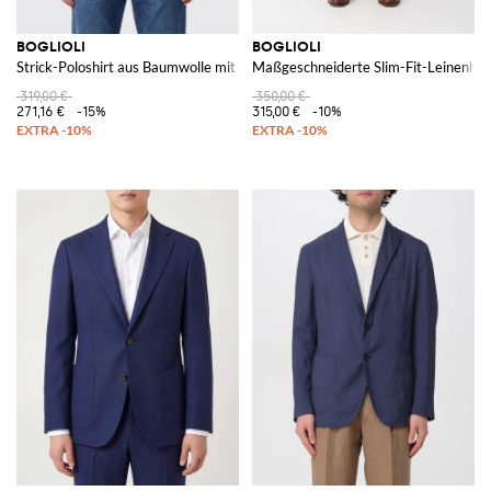
BOGLIOLI
BOGLIOLI
Strick-Poloshirt aus Baumwolle mit geripptem Kragen und Saum
Maßgeschneiderte Slim-Fit-Leinenhos
319,00 €
350,00 €
271,16 €
-15%
315,00 €
-10%