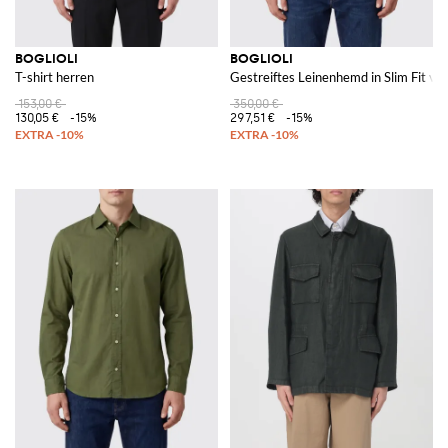
BOGLIOLI
BOGLIOLI
T-shirt herren
Gestreiftes Leinenhemd in Slim Fit vo
153,00 €
350,00 €
130,05 €
-15%
297,51 €
-15%