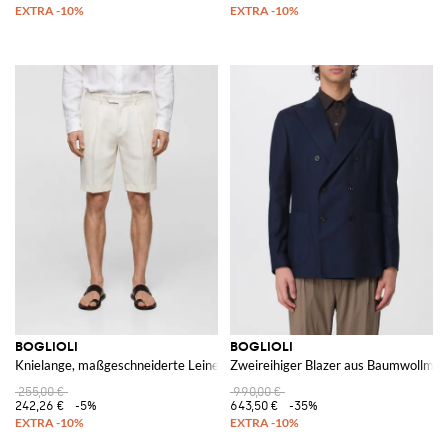
BOGLIOLI
BOGLIOLI
Knielange, maßgeschneiderte Leinen-Shorts mit Eingrifftaschen
Zweireihiger Blazer aus Baumwollmi
255,00 €
990,00 €
242,26 €
-5%
643,50 €
-35%