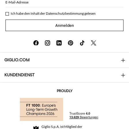
E-Mail-Adresse
Ich habe den Inhalt der
Datenschutzbestimmung
gelesen
Anmelden
GIGLIO.COM
KUNDENDIENST
Über uns
Kontakte
AI Disclaimer
PROUDLY
Häufige Fragen
Bestellungen
Die Boutiquen
Zahlung
Versand
Community Store
Rückgabe und Rückerstattungen
Giglio S.p.A. ist Mitglied der
Geschäftsbedingungen