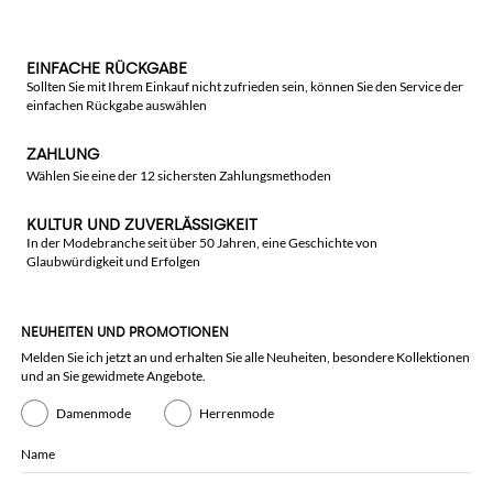
EINFACHE RÜCKGABE
Sollten Sie mit Ihrem Einkauf nicht zufrieden sein, können Sie den Service der
einfachen Rückgabe auswählen
ZAHLUNG
Wählen Sie eine der 12 sichersten Zahlungsmethoden
KULTUR UND ZUVERLÄSSIGKEIT
In der Modebranche seit über 50 Jahren, eine Geschichte von
Glaubwürdigkeit und Erfolgen
NEUHEITEN UND PROMOTIONEN
Melden Sie ich jetzt an und erhalten Sie alle Neuheiten, besondere Kollektionen
und an Sie gewidmete Angebote.
Damenmode
Herrenmode
Name