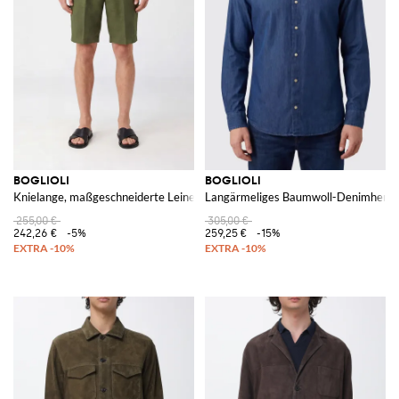
BOGLIOLI
BOGLIOLI
Knielange, maßgeschneiderte Leinen-Shorts mit Eingrifftaschen
Langärmeliges Baumwoll-Denimhemd 
255,00 €
305,00 €
242,26 €
-5%
259,25 €
-15%