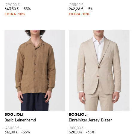
990,00 €
255,00 €
643,50 €
-35%
242,26 €
-5%
BOGLIOLI
BOGLIOLI
Basic-Leinenhemd
Einreihiger Jersey-Blazer
480,00 €
800,00 €
312,00 €
-35%
520,00 €
-35%