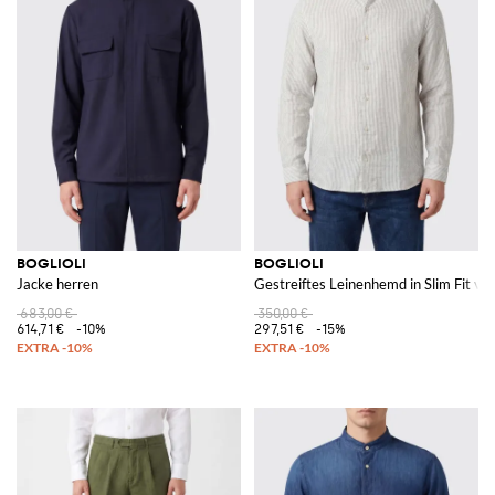
BOGLIOLI
BOGLIOLI
Jacke herren
Gestreiftes Leinenhemd in Slim Fit vo
683,00 €
350,00 €
614,71 €
-10%
297,51 €
-15%