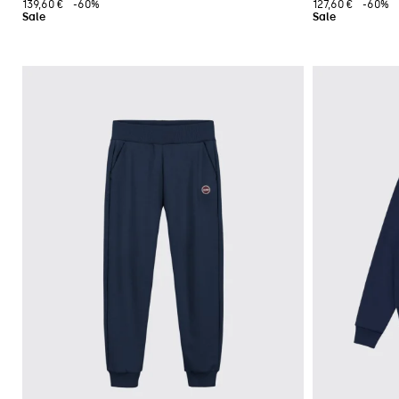
139,60 €
-60%
127,60 €
-60%