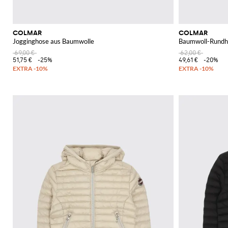
COLMAR
COLMAR
Jogginghose aus Baumwolle
Baumwoll-Rundha
69,00 €
62,00 €
51,75 €
-25%
49,61 €
-20%