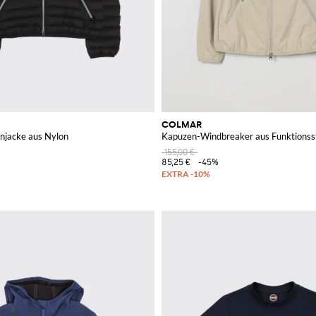
COLMAR
njacke aus Nylon
Kapuzen-Windbreaker aus Funktionsst
155,00 €
85,25 €
-45%