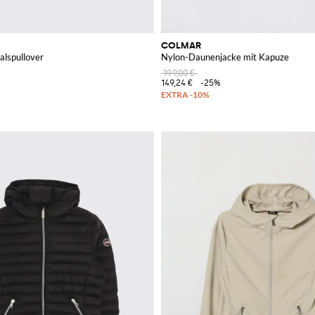
COLMAR
lspullover
Nylon-Daunenjacke mit Kapuze
199,00 €
149,24 €
-25%