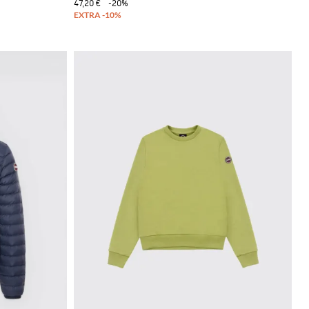
47,20 €
-20%