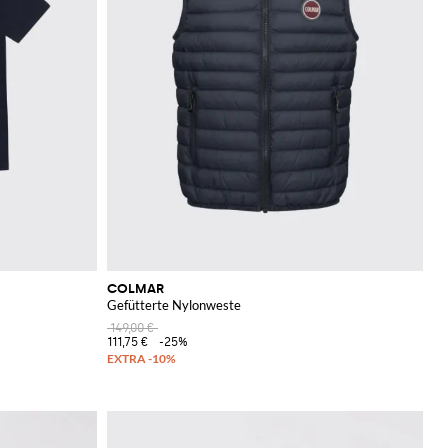
COLMAR
Gefütterte Nylonweste
149,00 €
111,75 €
-25%