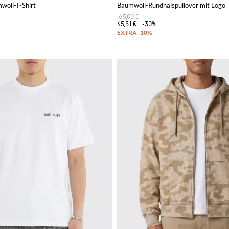
im
woll-T-Shirt
Baumwoll-Rundhalspullover mit Logo
65,00 €
45,51 €
-30%