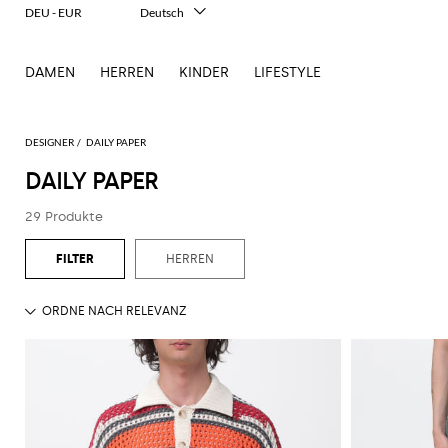
DEU - EUR
Deutsch
Italiano
English
DAMEN
HERREN
KINDER
LIFESTYLE
Français
Español
中文
日本語
DESIGNER
DAILY PAPER
한국어
DAILY PAPER
Русский
29 Produkte
HERREN