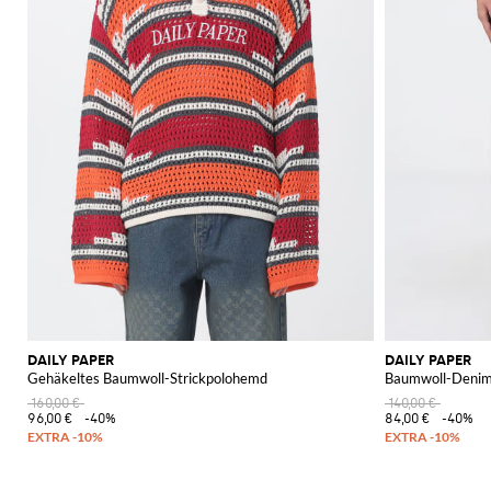
DAILY PAPER
DAILY PAPER
Gehäkeltes Baumwoll-Strickpolohemd
Baumwoll-Denim
160,00 €
140,00 €
96,00 €
-40%
84,00 €
-40%