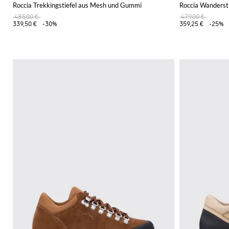
Roccia Trekkingstiefel aus Mesh und Gummi
Roccia Wandersti
485,00 €
479,00 €
339,50 €
-30%
359,25 €
-25%