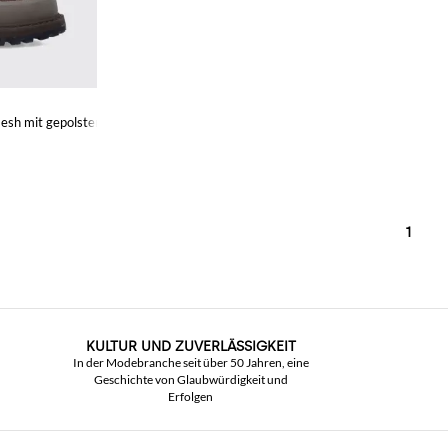
 Mesh mit gepolstertem Knöchel und Gummisohle
1
KULTUR UND ZUVERLÄSSIGKEIT
In der Modebranche seit über 50 Jahren, eine
Geschichte von Glaubwürdigkeit und
Erfolgen