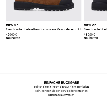
DIEMME
DIEMME
Geschnürte Stiefeletten Cornaro aus Veloursleder mit Profilsohle
Geschnürte Stief
450,00 €
480,00 €
EINFACHE RÜCKGABE
Sollten Sie mit Ihrem Einkauf nicht zufrieden
sein, können Sie den Service der einfachen
Rückgabe auswählen