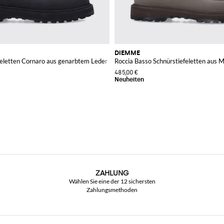
DIEMME
eletten Cornaro aus genarbtem Leder mit Profilsohle
Roccia Basso Schnürstiefeletten aus
485,00 €
ZAHLUNG
Wählen Sie eine der 12 sichersten
Zahlungsmethoden