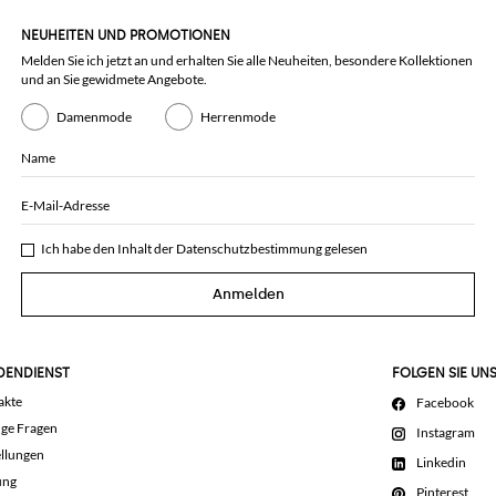
NEUHEITEN UND PROMOTIONEN
Melden Sie ich jetzt an und erhalten Sie alle Neuheiten, besondere Kollektionen
und an Sie gewidmete Angebote.
Damenmode
Herrenmode
Name
E-Mail-Adresse
Ich habe den Inhalt der
Datenschutzbestimmung
gelesen
Anmelden
DENDIENST
FOLGEN SIE UN
akte
Facebook
ige Fragen
Instagram
llungen
Linkedin
ung
Pinterest