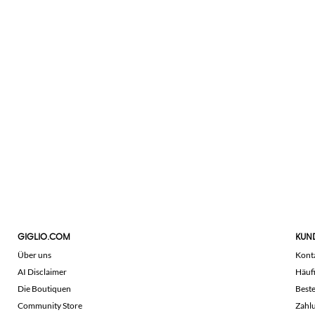
GIGLIO.COM
KUN
Über uns
Kont
AI Disclaimer
Häuf
Die Boutiquen
Beste
Community Store
Zahl