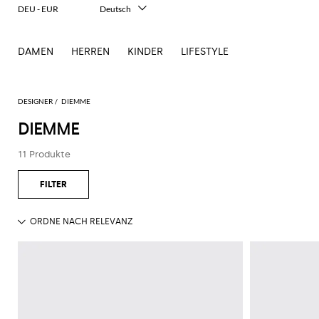
DEU - EUR
Deutsch
Italiano
English
DAMEN
HERREN
KINDER
LIFESTYLE
Français
Español
中文
日本語
DESIGNER
DIEMME
한국어
DIEMME
Русский
11 Produkte