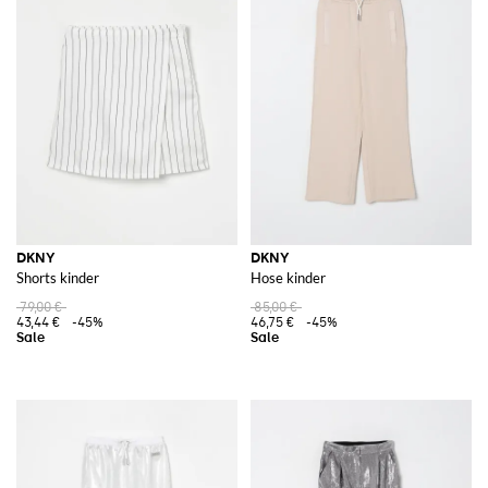
DKNY
DKNY
Shorts kinder
Hose kinder
79,00 €
85,00 €
43,44 €
-45%
46,75 €
-45%