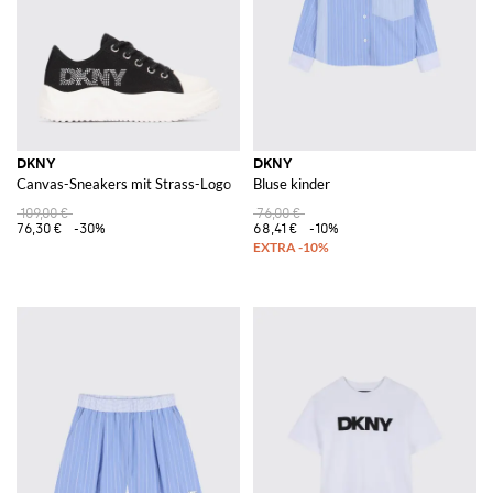
DKNY
DKNY
Canvas-Sneakers mit Strass-Logo
Bluse kinder
109,00 €
76,00 €
76,30 €
-30%
68,41 €
-10%