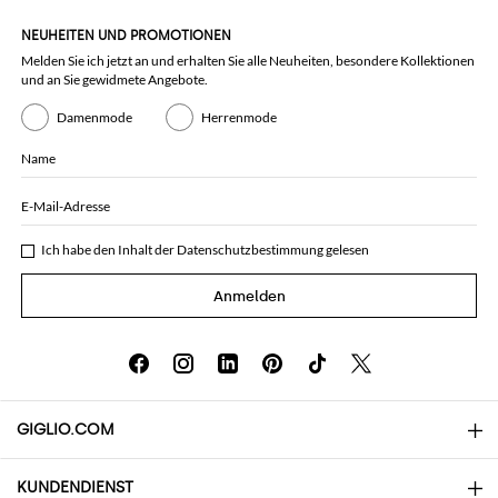
NEUHEITEN UND PROMOTIONEN
Melden Sie ich jetzt an und erhalten Sie alle Neuheiten, besondere Kollektionen
und an Sie gewidmete Angebote.
Damenmode
Herrenmode
Name
E-Mail-Adresse
Ich habe den Inhalt der
Datenschutzbestimmung
gelesen
Anmelden
GIGLIO.COM
KUNDENDIENST
Über uns