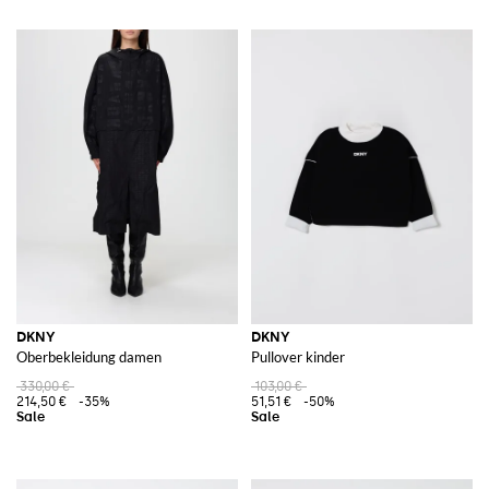
DKNY
DKNY
Oberbekleidung damen
Pullover kinder
330,00 €
103,00 €
214,50 €
-35%
51,51 €
-50%