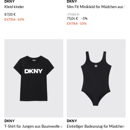
DKNY
DKNY
Kleid kinder
Slim Fit Minikleid für Mädchen aus St
87,00 €
79,00 €
75,04 €
-5%
DKNY
DKNY
T-Shirt für Jungen aus Baumwolle und Elasthan mit kontrastierendem Logo-
Einteiliger Badeanzug für Mädchen au