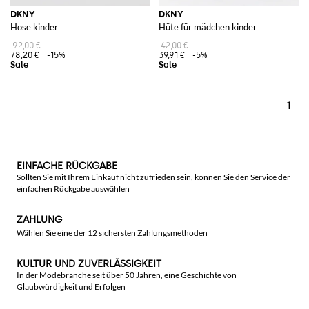
DKNY
DKNY
Hose kinder
Hüte für mädchen kinder
92,00 €
42,00 €
78,20 €
-15%
39,91 €
-5%
1
EINFACHE RÜCKGABE
Sollten Sie mit Ihrem Einkauf nicht zufrieden sein, können Sie den Service der
einfachen Rückgabe auswählen
ZAHLUNG
Wählen Sie eine der 12 sichersten Zahlungsmethoden
KULTUR UND ZUVERLÄSSIGKEIT
In der Modebranche seit über 50 Jahren, eine Geschichte von
Glaubwürdigkeit und Erfolgen