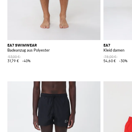
EA7 SWIMWEAR
EA7
Badeanzug aus Polyester
Kleid damen
53,00 €
78,00 €
31,79 €
-40%
54,60 €
-30%