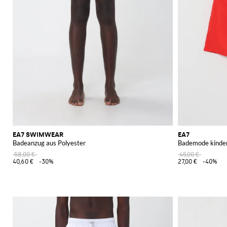
EA7 SWIMWEAR
EA7
Badeanzug aus Polyester
Bademode kinde
58,00 €
45,00 €
40,60 €
-30%
27,00 €
-40%