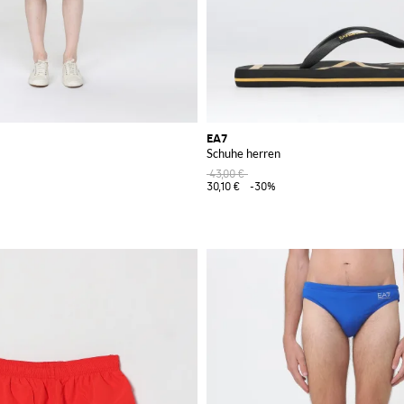
EA7
Schuhe herren
43,00 €
30,10 €
-30%