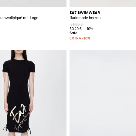
EA7 SWIMWEAR
umwollpiqué mit Logo
Bademode herren
56,00 €
50,40 €
-10%