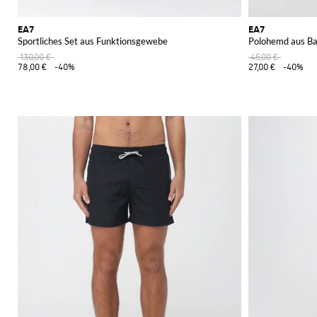
EA7
EA7
Sportliches Set aus Funktionsgewebe
Polohemd aus Ba
130,00 €
45,00 €
78,00 €
-40%
27,00 €
-40%