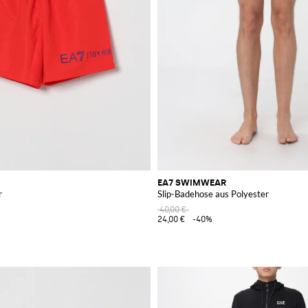
EA7 SWIMWEAR
r
Slip-Badehose aus Polyester
40,00 €
24,00 €
-40%