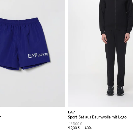
EA7
r
Sport-Set aus Baumwolle mit Logo
165,00 €
99,00 €
-40%