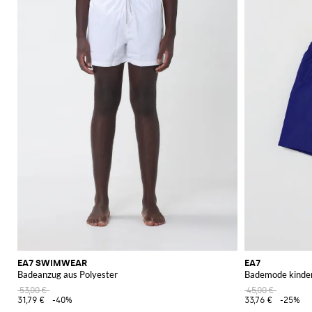
EA7 SWIMWEAR
EA7
Badeanzug aus Polyester
Bademode kinde
53,00 €
45,00 €
31,79 €
-40%
33,76 €
-25%