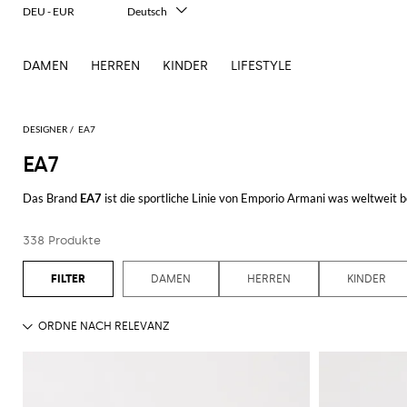
DEU - EUR
Deutsch
Italiano
English
DAMEN
HERREN
KINDER
LIFESTYLE
Français
Español
中文
日本語
DESIGNER
EA7
한국어
EA7
Русский
Das Brand
EA7
ist die sportliche Linie von Emporio Armani was weltweit
Herren und Kinder, denjenigen die ein dynamisches und sportliches Lebe
während sie sportliche und technische Kleider und Accessoires von EA7 tr
338 Produkte
Für die Damen bietet das italienische Brand Badeanzüge, Shirts, Hosen und
sportliche Taschen, Schuhe und Accessoires an.
Zuletzt, für die Kleinsten, kreiert
DAMEN
EA7 Armani
HERREN
resistente Kleider und Schu
KINDER
Seit vielen Jahren begleitet diese schlaue und originelle Linie die Sportle
Blättere unseren Katalog online mit EA7 Kleidern und Accessoires für Dam