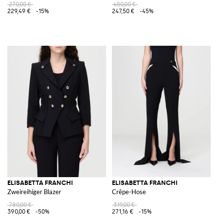
270,00 €
450,00 €
229,49 €
-15%
247,50 €
-45%
ELISABETTA FRANCHI
ELISABETTA FRANCHI
Zweireihiger Blazer
Crêpe-Hose
780,00 €
319,00 €
390,00 €
-50%
271,16 €
-15%