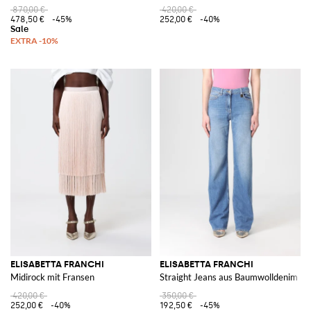
870,00 €
420,00 €
478,50 €
-45%
252,00 €
-40%
ELISABETTA FRANCHI
ELISABETTA FRANCHI
Midirock mit Fransen
Straight Jeans aus Baumwolldenim
420,00 €
350,00 €
252,00 €
-40%
192,50 €
-45%