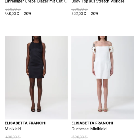
Einreihiger Crêpe-Blazer mit Cut-Outs
Body-Top aus Stretch-Viskose
550,00 €
290,00 €
440,00 €
-20%
232,00 €
-20%
ELISABETTA FRANCHI
ELISABETTA FRANCHI
Minikleid
Duchesse-Minikleid
400,00 €
590,00 €