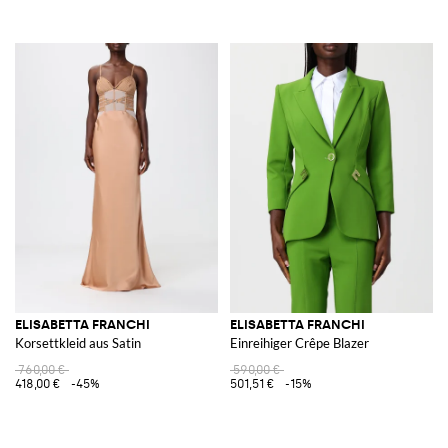
ELISABETTA FRANCHI
ELISABETTA FRANCHI
Korsettkleid aus Satin
Einreihiger Crêpe Blazer
760,00 €
590,00 €
418,00 €
-45%
501,51 €
-15%