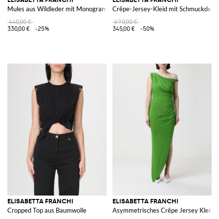
Mules aus Wildleder mit Monogramm
Crêpe-Jersey-Kleid mit Schmuckdetai
440,00 €
690,00 €
330,00 €
-25%
345,00 €
-50%
ELISABETTA FRANCHI
ELISABETTA FRANCHI
Cropped Top aus Baumwolle
Asymmetrisches Crêpe Jersey Kleid