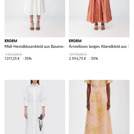
ERDEM
ERDEM
Midi-Hemdblusenkleid aus Baumwolle mit Puffärmeln und Makramee-Einsä
Ärmelloses langes Abendkleid aus Sa
1.565,00 €
3.995,00 €
1.017,25 €
-35%
2.596,75 €
-35%