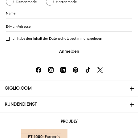
Damenmode
Herrenmode
Name
E-Mail-Adresse
Ich habe den Inhalt der
Datenschutzbestimmung
gelesen
Anmelden
GIGLIO.COM
KUNDENDIENST
Über uns
Kontakte
AI Disclaimer
PROUDLY
Häufige Fragen
Bestellungen
Die Boutiquen