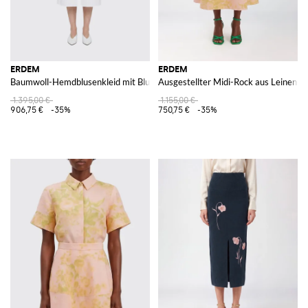
ERDEM
ERDEM
Baumwoll-Hemdblusenkleid mit Blumenprint
Ausgestellter Midi-Rock aus Leinen
1.395,00 €
1.155,00 €
906,75 €
-35%
750,75 €
-35%