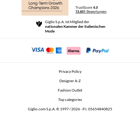
Zahlung
Versand
Community Store
Rückgabe und Rückerstattungen
Giglio S.p.A. ist Mitglied der
Geschäftsbedingungen
nationalen Kammer der italienischen
For a safe shopping experience
Partnerprogramm
Mode
Security Communication
Investors
Beauty Seekers VIP Club
Privacy Policy
GIGLIO Token
Designer A-Z
Fashion Outlet
GIGLIO.COM x Vestiaire Collective
Top categories
Giglio.com S.p.A. © 1997 / 2026 - P.I. 05654840825
L'Edicola
Accessibility Statement