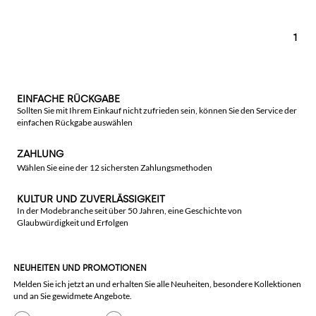
1
EINFACHE RÜCKGABE
Sollten Sie mit Ihrem Einkauf nicht zufrieden sein, können Sie den Service der
einfachen Rückgabe auswählen
ZAHLUNG
Wählen Sie eine der 12 sichersten Zahlungsmethoden
KULTUR UND ZUVERLÄSSIGKEIT
In der Modebranche seit über 50 Jahren, eine Geschichte von
Glaubwürdigkeit und Erfolgen
NEUHEITEN UND PROMOTIONEN
Melden Sie ich jetzt an und erhalten Sie alle Neuheiten, besondere Kollektionen
und an Sie gewidmete Angebote.