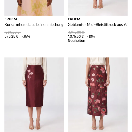
ERDEM
ERDEM
Kurzarmhemd aus Leinenmischung mit Blumendruck
Geblümter Midi-Bleistiftrock aus Woll
885,00 €
1.195,00 €
575,25 €
-35%
1.075,50 €
-10%