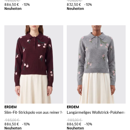
985,00 €
925,00 €
886,50 €
-10%
832,50 €
-10%
ERDEM
ERDEM
Slim-Fit-Strickpolo von aus reiner Merinowolle mit Blumenmotiv
Langärmeliges Wollstrick-Polohemd 
985,00 €
985,00 €
886,50 €
-10%
886,50 €
-10%