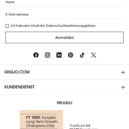
Name
E-Mail-Adresse
Ich habe den Inhalt der
Datenschutzbestimmung
gelesen
Anmelden
GIGLIO.COM
KUNDENDIENST
Über uns
Kontakte
AI Disclaimer
PROUDLY
Häufige Fragen
Bestellungen
Die Boutiquen
Zahlung
Versand