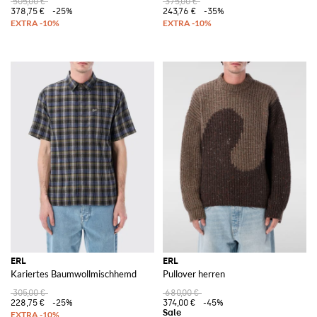
505,00 €
375,00 €
378,75 €
-25%
243,76 €
-35%
ERL
ERL
Kariertes Baumwollmischhemd
Pullover herren
305,00 €
680,00 €
228,75 €
-25%
374,00 €
-45%