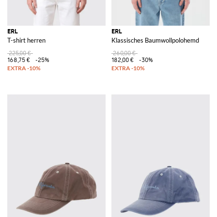
ERL
ERL
T-shirt herren
Klassisches Baumwollpolohemd
225,00 €
260,00 €
168,75 €
-25%
182,00 €
-30%