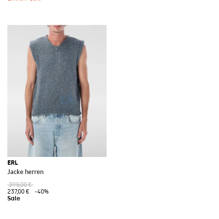
ERL
Jacke herren
395,00 €
237,00 €
-40%