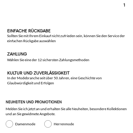
1
EINFACHE RÜCKGABE
Sollten Sie mit Ihrem Einkauf nicht zufrieden sein, können Sie den Service der
einfachen Rückgabe auswählen
ZAHLUNG
Wählen Sie eine der 12 sichersten Zahlungsmethoden
KULTUR UND ZUVERLÄSSIGKEIT
In der Modebranche seit über 50 Jahren, eine Geschichte von
Glaubwürdigkeit und Erfolgen
NEUHEITEN UND PROMOTIONEN
Melden Sie ich jetzt an und erhalten Sie alle Neuheiten, besondere Kollektionen
und an Sie gewidmete Angebote.
Damenmode
Herrenmode