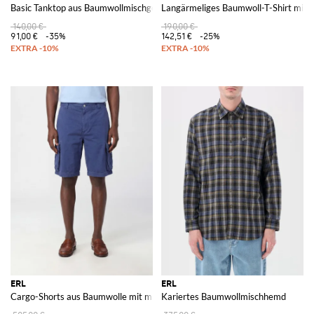
Basic Tanktop aus Baumwollmischgewebe
Langärmeliges Baumwoll-T-Shirt mit 
140,00 €
190,00 €
91,00 €
-35%
142,51 €
-25%
ERL
ERL
Cargo-Shorts aus Baumwolle mit mittlerer Leibhöhe und Seitentaschen
Kariertes Baumwollmischhemd