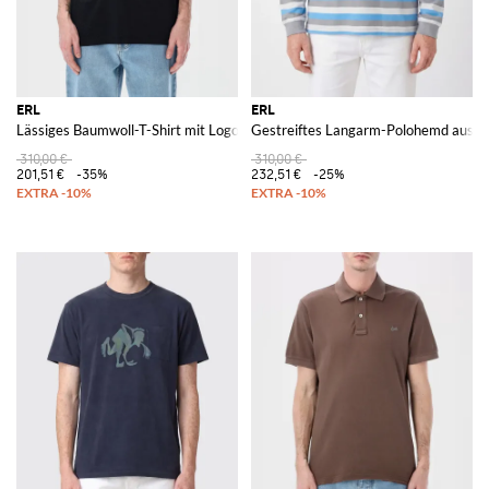
ERL
ERL
Lässiges Baumwoll-T-Shirt mit Logo
Gestreiftes Langarm-Polohemd aus Ba
310,00 €
310,00 €
201,51 €
-35%
232,51 €
-25%