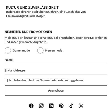
KULTUR UND ZUVERLÄSSIGKEIT
In der Modebranche seit über 50 Jahren, eine Geschichte von
Glaubwürdigkeit und Erfolgen
NEUHEITEN UND PROMOTIONEN
Melden Sie ich jetzt an und erhalten Sie alle Neuheiten, besondere Kollektionen
und an Sie gewidmete Angebote.
Damenmode
Herrenmode
Name
E-Mail-Adresse
Ich habe den Inhalt der
Datenschutzbestimmung
gelesen
Anmelden