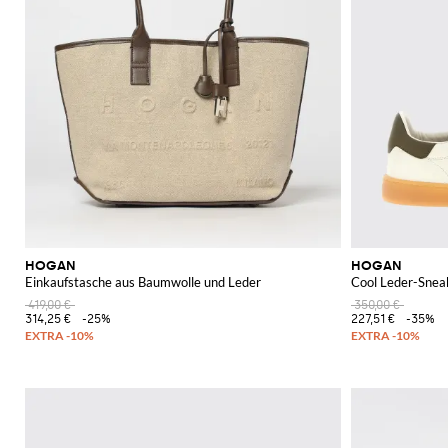
HOGAN
HOGAN
Einkaufstasche aus Baumwolle und Leder
Cool Leder-Snea
419,00 €
350,00 €
314,25 €
-25%
227,51 €
-35%