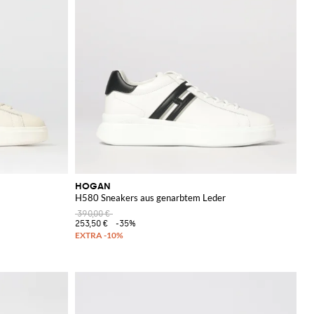
HOGAN
H580 Sneakers aus genarbtem Leder
390,00 €
253,50 €
-35%