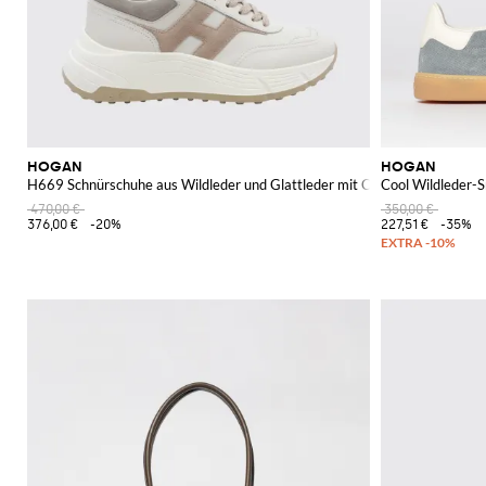
HOGAN
HOGAN
H669 Schnürschuhe aus Wildleder und Glattleder mit Chunky-Sohle und 
Cool Wildleder-
470,00 €
350,00 €
376,00 €
-20%
227,51 €
-35%