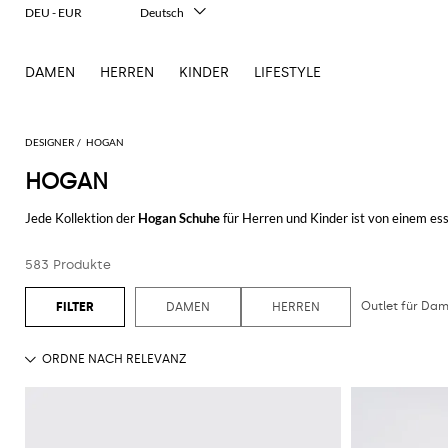
DEU - EUR
Deutsch
Italiano
English
DAMEN
HERREN
KINDER
LIFESTYLE
Français
Español
中文
日本語
DESIGNER
HOGAN
한국어
HOGAN
Русский
Jede Kollektion der
Hogan Schuhe
für Herren und Kinder ist von einem ess
und vom unverwechselbaren Logo was auf der äußerlichen Seite des Schuhs 
immer das Produkt des italienischen Modehauses rapräsentiert, dank den
583 Produkte
diese Schuhe von allen Liebhabern des Stils und der Qualität geschätzt. D
korrekte Haltung zu garantieren, sowie ein sportliches und elegantes Schu
Outlet für Da
DAMEN
HERREN
Außer das ikonische Interactive Modell, hat Hogan auch die Olympia Modell
Notwendigkeiten zu befriedigen und die Geschmäcke aller Liebhaber des L
anbelangt wie echtes Leder, Wildleder, Nabuk, sondern auch die anspruchsvo
Swarowskisteinen, machen sie zu einem idealen Schuh um einen eleganten 