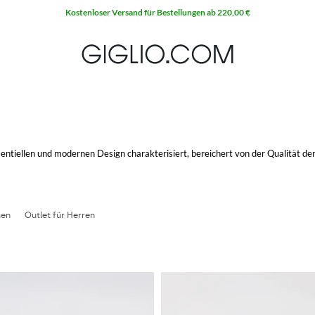
Kostenloser Versand für Bestellungen ab 220,00 €
entiellen und modernen Design charakterisiert, bereichert von der Qualität de
posizioniert ist, was jedes Modell signiert. Die
Sneakers Hogan Interactive
, 
 gründlichen Studien der Anatomie des Fußes, die ihm ein bequemes Schuh ver
ie unbestreitbare Gemütlichkeit die von der studierten Sohle angeboten wird, m
h, sind perfekte für jeden Moment des Tages und für jede Gelegenheit.
men
Outlet für Herren
e kreiert, Running und Rebel, sowie die raffinierten Absätze, Stiefel, Mokassi
uxus und Komforts. Die mehrfachigen verfügbaren Varianten, nicht nur was di
llen Details, vor allem wenn man über weibliche Modelle spricht, reich an Niet
und gleichzeitig entspannten Look zu erhalten.