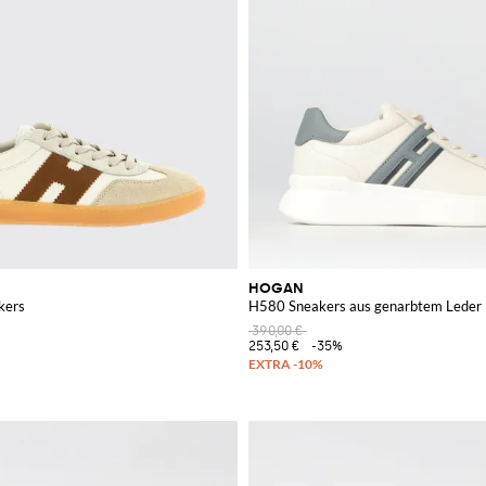
HOGAN
kers
H580 Sneakers aus genarbtem Leder
390,00 €
253,50 €
-35%