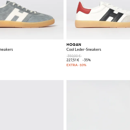
HOGAN
kontrastierendem H-Logo
Sneakers
Cool Leder-Sneakers
350,00 €
227,51 €
-35%