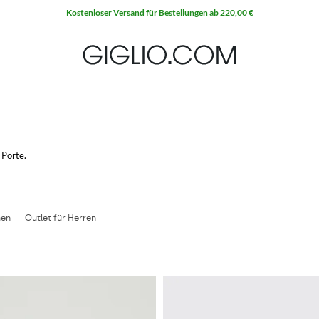
Porte.
ypischen Trend der französischen Mode verkörpert.
was dieses Brand am meisten charakterisiert, dank der Komposition aus Leder
etet, mit der glatten Oberfläche aus echtem Leder und seinen Farben, die vom 
e einen lässigen Look suchen ohne jedoch auf die Eleganz verzichten zu müssen.
men
Outlet für Herren
 Hemden mit extravaganten Fantasien, die bunte Motive von surrealistischen 
m mit kostenlosem Versand.