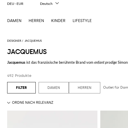
DEU - EUR
Deutsch
Italiano
English
DAMEN
HERREN
KINDER
LIFESTYLE
Français
Español
中文
日本語
DESIGNER
JACQUEMUS
한국어
JACQUEMUS
Русский
Jacquemus
ist das französische berühmte Brand vom
enfant prodige
Simon 
Sein Stil ist vom originalen und bunten Design charakterisiert, was den t
Auf besonderer Weise, sind die
micro Jacquemus Taschen
das Accessoire 
492 Produkte
Farben. Diese moderne Version, die die französische Mode einer Zeit anbi
zum stärksten und extravaganten Gelb variiert, ist für Damen gedacht, di
Outlet für Da
Die Jacquemus Herren Selektion ist mit seinen oversized und gemütlichen
DAMEN
HERREN
nicht weniger beeindruckend.
Entdecke unsere Selektion von
Jacquemus online
und kaufe auf Giglio.co