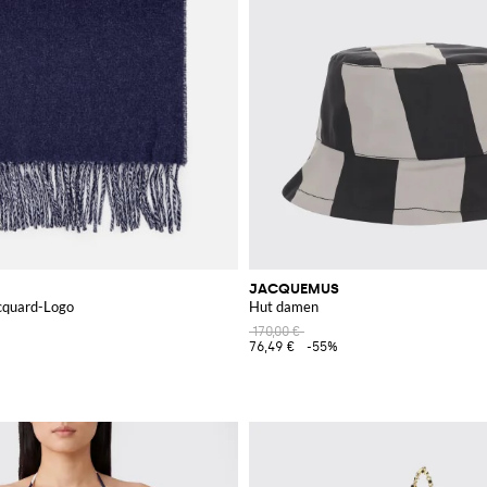
JACQUEMUS
acquard-Logo
Hut damen
170,00 €
76,49 €
-55%