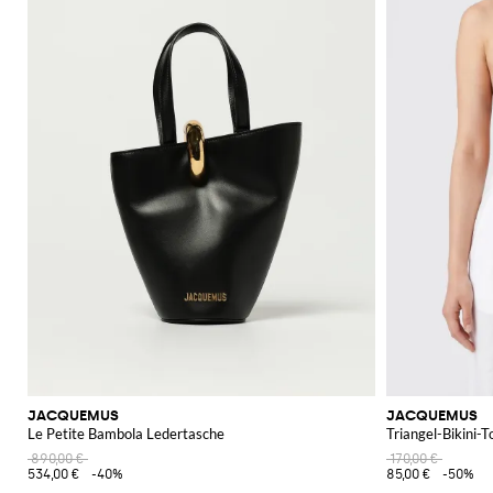
JACQUEMUS
JACQUEMUS
Le Petite Bambola Ledertasche
Triangel-Bikini-
890,00 €
170,00 €
534,00 €
-40%
85,00 €
-50%