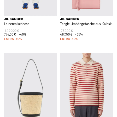
JIL SANDER
JIL SANDER
Leinenmischhose
Tangle Umhängetasche aus Kalbslede
1.290,00 €
750,00 €
774,00 €
-40%
487,50 €
-35%