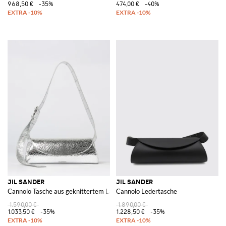
968,50 €
-35%
474,00 €
-40%
JIL SANDER
JIL SANDER
Cannolo Tasche aus geknittertem Laminiertes Leder
Cannolo Ledertasche
1.590,00 €
1.890,00 €
1.033,50 €
-35%
1.228,50 €
-35%