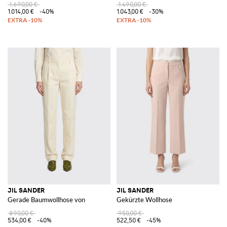
1.690,00 €
1.490,00 €
1.014,00 €
-40%
1.043,00 €
-30%
JIL SANDER
JIL SANDER
Gerade Baumwollhose von
Gekürzte Wollhose
890,00 €
950,00 €
534,00 €
-40%
522,50 €
-45%