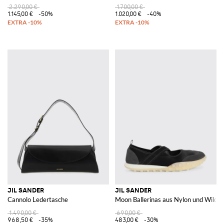
2.290,00 €
1.700,00 €
1.145,00 €
-50%
1.020,00 €
-40%
JIL SANDER
JIL SANDER
Cannolo Ledertasche
Moon Ballerinas aus Nylon und Wildle
1.490,00 €
690,00 €
968,50 €
-35%
483,00 €
-30%