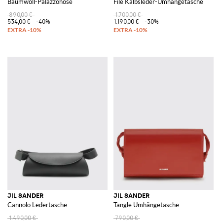
Baumwoll-Palazzohose
File Kalbsleder-Umhängetasche
890,00 €
1.700,00 €
534,00 €
-40%
1.190,00 €
-30%
JIL SANDER
JIL SANDER
Cannolo Ledertasche
Tangle Umhängetasche
1.490,00 €
790,00 €