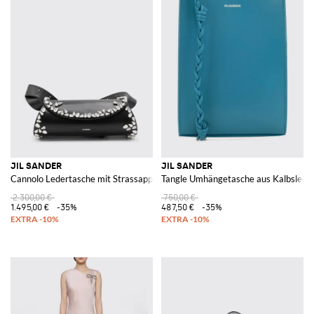
JIL SANDER
JIL SANDER
Cannolo Ledertasche mit Strassapplikationen
Tangle Umhängetasche aus Kalbslede
2.300,00 €
750,00 €
1.495,00 €
-35%
487,50 €
-35%