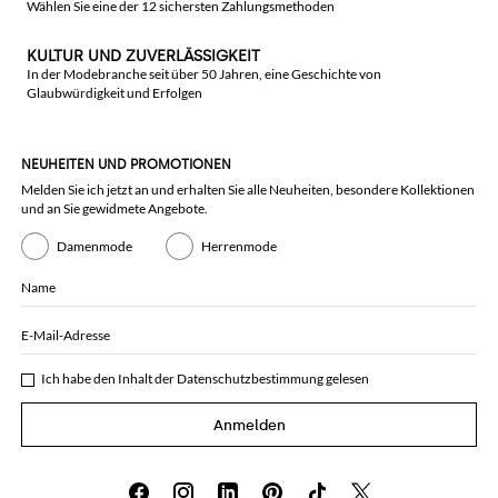
Wählen Sie eine der 12 sichersten Zahlungsmethoden
KULTUR UND ZUVERLÄSSIGKEIT
In der Modebranche seit über 50 Jahren, eine Geschichte von
Glaubwürdigkeit und Erfolgen
NEUHEITEN UND PROMOTIONEN
Melden Sie ich jetzt an und erhalten Sie alle Neuheiten, besondere Kollektionen
und an Sie gewidmete Angebote.
Damenmode
Herrenmode
Name
E-Mail-Adresse
Ich habe den Inhalt der
Datenschutzbestimmung
gelesen
Anmelden