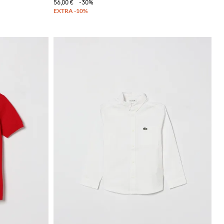
56,00 €
-30%