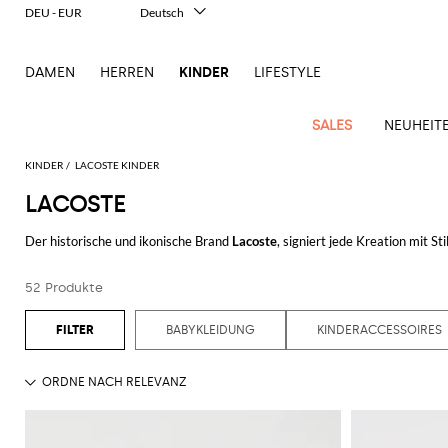
DEU - EUR
Deutsch
Italiano
English
DAMEN
HERREN
KINDER
LIFESTYLE
Français
Español
中文
SALES
NEUHEIT
日本語
한국어
KINDER
LACOSTE KINDER
Русский
LACOSTE
Alle
Alle
Alle
Alle
Ganzes
Ganzes
Tasche
Neu
Alle
Alle
Ganzes
anzeigen
anzeigen
anzeigen
anzeigen
Outlet
Outlet
Der historische und ikonische Brand
Lacoste
, signiert jede Kreation mit S
Latzchen
Für
anzeigen
anzeigen
Alle
Alle
Alle
Alle
Outlet
die geschätzten Shirts und Lacoste Polos, unverzichtbarer Kleidungsstüc
Blazers
Hosen
Strampler
Clutch
Kleid
Strampler
Schals
Armreifen
Kinder
anzeigen
anzeigen
anzeigen
anzeigen
Burberry
Balenciaga
Jacke
Stella
Moncler
Kollektionen, zeigen einen unwiderstehlichen lässigen und raffinierten Stil.
Tasche
für
Hemden
Jacken
Pullover
T-
Jacke
52 Produkte
Gurtel
Diesel
Dolce &
Chiara
Balmain
McCartney
Marcelo
Il
Jungen
Fendi
Balmain
Pullover
MSGM
Decke
Shirt
Blättere unsere Selektion der
Lacoste Sweatshirts
und Schuhe online auf 
Hosen
Jeans
Jacken
T-
Gabbana
Ferragni
Burlon
Gufo
Decke
Dsquared2
Burberry
Balmain
Socken
Moncler
Burberry
T-
Off-
Gürtel
Pullover
shirt
BABYKLEIDUNG
KINDERACCESSOIRES
Jacken
Kleider
Junior
Elisabetta
Diesel
Moncler
Miss
Alles anzeigen
LACOSTE
Chiara
shirt
Stone
white
Socken
Gucci
Dolce &
T-
Hute
Jacke
Baby
Franchi
Blumarine
Jeans
Kombinationen
Ea7
Dsquared2
Ferragni
Island
MSGM
Baby
Gabbana
Jeans
Palm
Shirts
Overall
Il
Hüte für
Schuhe
Golden
Junior
Junior
Moncler
Jungenschuhe
Mädchenschuhe
Gucci
Dolce &
Angels
Off-
Strumphosen
Gufo
Dsquared2
Hose
Mantel
Mädchen
Pullover
Goose
Fendi
Gabbana
Dsquared2
white
Monnalisa
für Mädchen
Mäntel
Mantel
Junior
Il
Stella
Dolce &
Hut
Baby-
Lätzchen
Kenzo
Junior
Gufo
Gucci
Dsquared2
McCartney
Palm
Moschino
Tasche
Pullover
Pullover
Gabbana
Elisabetta
Overall
Junior
Schuhe
Mütze
Junior
Angels
Couture