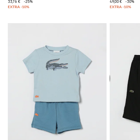
33,76 €
-25%
49,00 €
-30%