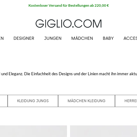
Kostenloser Versand für Bestellungen ab 220,00 €
EN
DESIGNER
JUNGEN
MÄDCHEN
BABY
ACCES
til und Eleganz. Die Einfachheit des Designs und der Linien macht ihn immer aktue
k in der Garderobe jedes Gentlemans. Die Herren Lacoste Schuhe, passend mit 
Giglio.com und kaufe mit kostenlosem Versand.
KLEIDUNG JUNGS
MÄDCHEN KLEIDUNG
HERRE