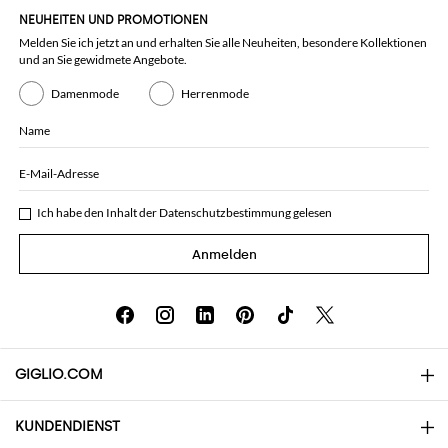
NEUHEITEN UND PROMOTIONEN
Melden Sie ich jetzt an und erhalten Sie alle Neuheiten, besondere Kollektionen
und an Sie gewidmete Angebote.
Damenmode
Herrenmode
Name
E-Mail-Adresse
Ich habe den Inhalt der
Datenschutzbestimmung
gelesen
Anmelden
GIGLIO.COM
KUNDENDIENST
Über uns