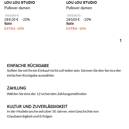
LOU LOU STUDIO
LOU LOU STUDIO
Pullover damen
Pullover damen
360,00 €
350,00 €
288,00 €
-20%
280,00 €
-20%
1
EINFACHE RÜCKGABE
Sollten Sie mit Ihrem Einkauf nicht zufrieden sein, können Sie den Service der
einfachen Rückgabe auswählen
ZAHLUNG
Wählen Sie eine der 12 sichersten Zahlungsmethoden
KULTUR UND ZUVERLÄSSIGKEIT
In der Modebranche seit über 50 Jahren, eine Geschichte von
Glaubwürdigkeit und Erfolgen