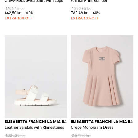
Crew-Neck Sweatshirt with Logo
Animal Print Romper
1.106,45 kr.
1.270,85 kr.
442,50 kr.
-60%
762,48 kr.
-40%
ELISABETTA FRANCHI LA MIA BAMBINA
ELISABETTA FRANCHI LA MIA BAM
Leather Sandals with Rhinestones
Crepe Monogram Dress
1.024,29 kr.
2.571,74 kr.