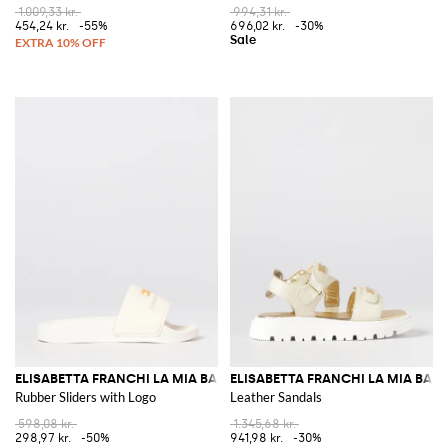
1.009,33 kr.
994,31 kr.
454,24 kr.
-55%
696,02 kr.
-30%
ELISABETTA FRANCHI LA MIA BAMBINA
ELISABETTA FRANCHI LA MIA BAM
Rubber Sliders with Logo
Leather Sandals
598,08 kr.
1.345,68 kr.
298,97 kr.
-50%
941,98 kr.
-30%