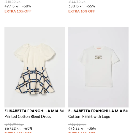
710,22 kr.
844,79 kr.
497,15 kr.
-30%
380,15 kr.
-55%
ELISABETTA FRANCHI LA MIA BAMBINA
ELISABETTA FRANCHI LA MIA BAM
Printed Cotton Blend Dress
Cotton T-Shirt with Logo
2.167,97 kr.
732,65 kr.
867,22 kr.
-60%
476,22 kr.
-35%