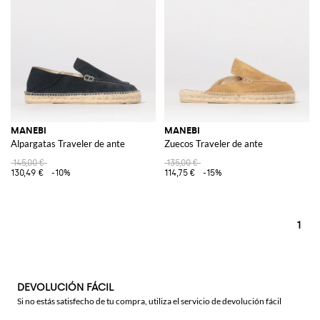
MANEBI
MANEBI
Alpargatas Traveler de ante
Zuecos Traveler de ante
145,00 €
135,00 €
130,49 €
-10%
114,75 €
-15%
1
DEVOLUCIÓN FÁCIL
Si no estás satisfecho de tu compra, utiliza el servicio de devolución fácil