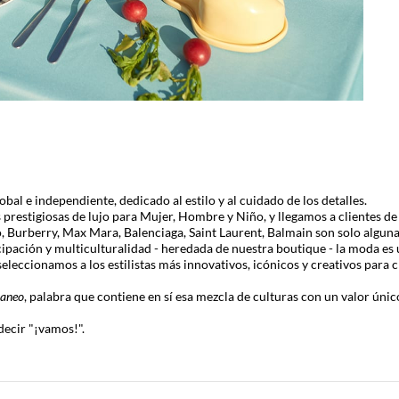
l e independiente, dedicado al estilo y al cuidado de los detalles.
restigiosas de lujo para Mujer, Hombre y Niño, y llegamos a clientes de
o
,
Burberry
,
Max Mara
,
Balenciaga
,
Saint Laurent
,
Balmain
son solo alguna
ipación y multiculturalidad - heredada de nuestra boutique - la moda es 
eleccionamos a los estilistas más innovativos, icónicos y creativos para 
raneo
, palabra que contiene en sí esa mezcla de culturas con un valor úni
decir "¡vamos!".