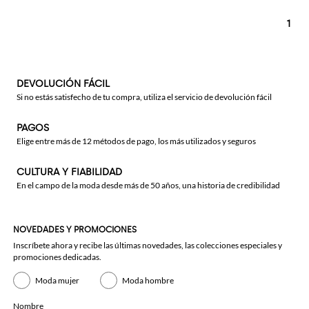
1
DEVOLUCIÓN FÁCIL
Si no estás satisfecho de tu compra, utiliza el servicio de devolución fácil
PAGOS
Elige entre más de 12 métodos de pago, los más utilizados y seguros
CULTURA Y FIABILIDAD
En el campo de la moda desde más de 50 años, una historia de credibilidad
NOVEDADES Y PROMOCIONES
Inscríbete ahora y recibe las últimas novedades, las colecciones especiales y
promociones dedicadas.
Moda mujer
Moda hombre
Nombre