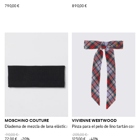
790,00 €
890,00 €
MOSCHINO COUTURE
VIVIENNE WESTWOOD
Diadema de mezcla de lana elástica con logo jacquard
Pinza para el pelo de lino tartán con l
90,00 €
205,00 €
72,00 €
-20%
123,00 €
-40%