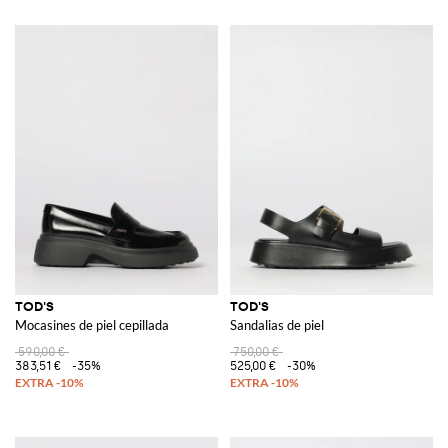
TOD'S
TOD'S
Mocasines de piel cepillada
Sandalias de piel
590,00 €
750,00 €
383,51 €
-35%
525,00 €
-30%