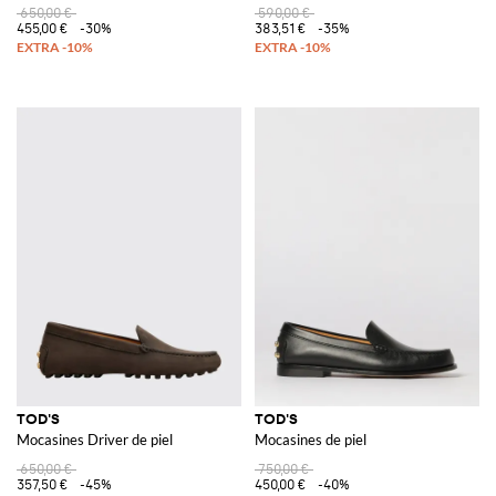
650,00 €
590,00 €
455,00 €
-30%
383,51 €
-35%
TOD'S
TOD'S
Mocasines Driver de piel
Mocasines de piel
650,00 €
750,00 €
357,50 €
-45%
450,00 €
-40%