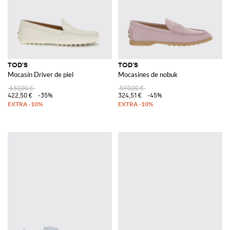
TOD'S
TOD'S
Mocasín Driver de piel
Mocasines de nobuk
650,00 €
590,00 €
422,50 €
-35%
324,51 €
-45%