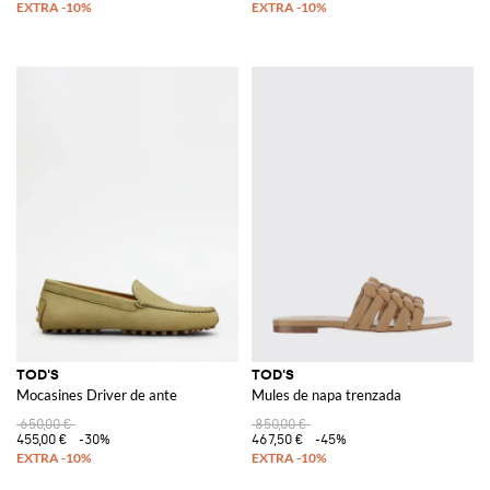
TOD'S
TOD'S
Mocasines Driver de ante
Mules de napa trenzada
650,00 €
850,00 €
455,00 €
-30%
467,50 €
-45%