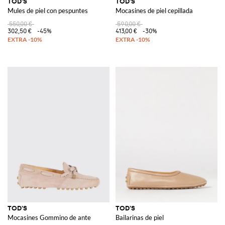
TOD'S
TOD'S
Mules de piel con pespuntes
Mocasines de piel cepillada
550,00 €
590,00 €
302,50 €
-45%
413,00 €
-30%
TOD'S
TOD'S
Mocasines Gommino de ante
Bailarinas de piel