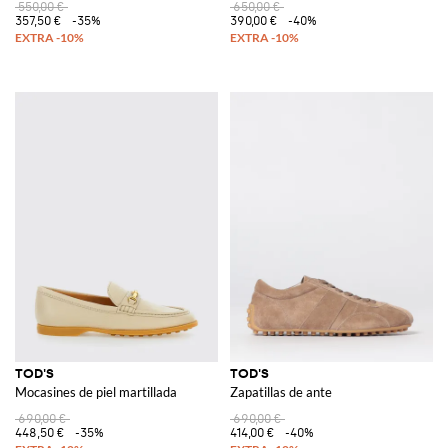
550,00 €
650,00 €
357,50 €
-35%
390,00 €
-40%
TOD'S
TOD'S
Mocasines de piel martillada
Zapatillas de ante
690,00 €
690,00 €
448,50 €
-35%
414,00 €
-40%