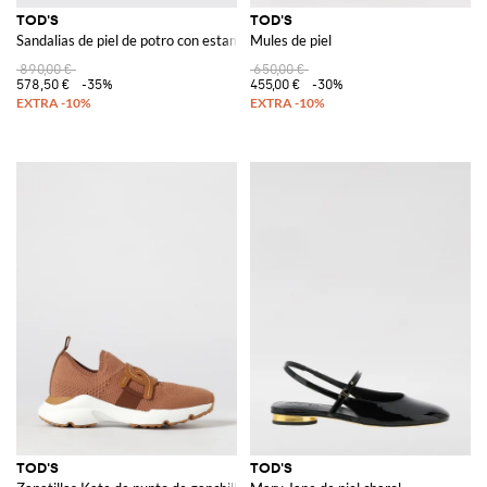
TOD'S
TOD'S
Sandalias de piel de potro con estampado de vaca
Mules de piel
890,00 €
650,00 €
578,50 €
-35%
455,00 €
-30%
TOD'S
TOD'S