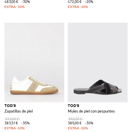
483,00 €
-30%
472,00 €
-20%
TOD'S
TOD'S
Zapatillas de piel
Mules de piel con pespuntes
590,00 €
550,00 €
383,51 €
-35%
385,00 €
-30%