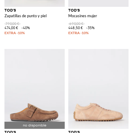
TOD'S
TOD'S
Zapatillas de punto y piel
Mocasines mujer
790,00 €
690,00 €
474,00 €
-40%
448,50 €
-35%
TOD'S
TOD'S