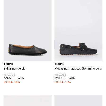
TOD'S
TOD'S
Bailarinas de piel
Mocasines náuticos Gommino de ante
590,00 €
650,00 €
324,51 €
-45%
390,00 €
-40%