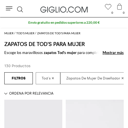
0
0
Buscar
MUJER
TOD'S MUJER
ZAPATOS DE TOD'S PARA MUJER
ZAPATOS DE TOD'S PARA MUJER
Escoge los maravillosos
zapatos Tod's mujer
para completar tu outfit.
Mostrar más
Mostrar más
Gracias a los fantásticos modelos de
zapatos de mujer firmados por Tod's
que comprar online encontrarás el estilo que deseas sin esfuerzo.
130 Productos
Descubre las últimas tendencias en
zapatos para mujer Tod's online
en
GIGLIO.COM