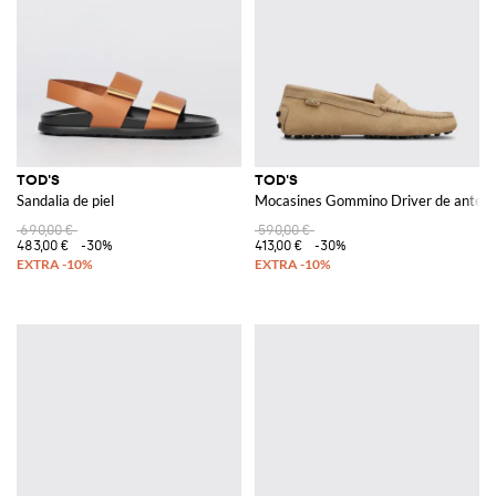
TOD'S
TOD'S
Sandalia de piel
Mocasines Gommino Driver de ante
690,00 €
590,00 €
483,00 €
-30%
413,00 €
-30%