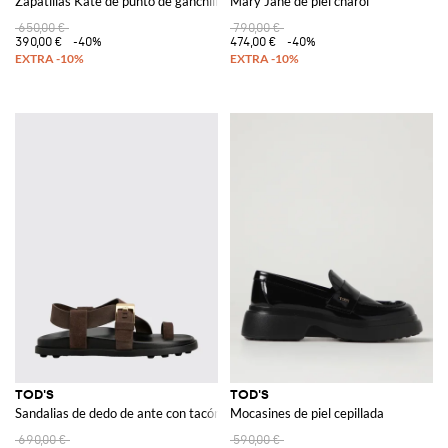
Zapatillas Kate de punto de ganchillo
Mary Jane de piel charol
650,00 €
790,00 €
390,00 €
-40%
474,00 €
-40%
TOD'S
TOD'S
Sandalias de dedo de ante con tacón bajo y tira
Mocasines de piel cepillada
690,00 €
590,00 €