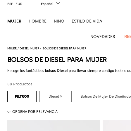
ESP - EUR
Español
Italiano
English
MUJER
HOMBRE
NIÑO
ESTILO DE VIDA
Français
Deutsch
中文
NOVEDADES
RE
日本語
한국어
MUJER
DIESEL MUJER
BOLSOS DE DIESEL PARA MUJER
Русский
BOLSOS DE DIESEL PARA MUJER
Novedades
Ve
Ve
Ve
Ve
Ve
Ve
Ve
Ve
Ve
Ve
Ve
Todo
Mujer
todo
Escoge los fantásticos
bolsos Diesel
para llevar siempre contigo todo lo que
Ve
todo
todo
Toda
todo
todo
Todos
todo
todo
Todos
todo
todo
Todos
todo
todo
el
comprar online unirás comfort y estilo con un solo click.
Abrigos
Alberta
Roger
todo
ropa
bolsos
zapatos
accesorios
Outlet
Alexander
Acne
Balenciaga
Courrèges
Balenciaga
A.P.C.
Alexander
Adidas
Balenciaga
Borsalino
Giorgio
JW
imprescindibles
Ferretti
Vivier
88 Productos
Descubre las úlimas colecciones de
bolsos Diesel para mujer online
en G
Acne
McQueen
Studios
Americanas
Bandoleras
Manoletinas
McQueen
Accesorio
Accesorios
Gucci
Armani
Anderson
Mono
Guantes
Balmain
Diesel
Bottega
Coperni
Amina
Burberry
Elisabetta
Ese
Elisabetta
Etro
Studios
y blazers
pelo
pieza
Balenciaga
Adidas
Bolsos
Veneta
Zapatos
Balenciaga
Muaddi
Franchi
Bolsos
JW
Manolo
Jacquemus
Gafas
toque
Franchi
Burberry
Elisabetta
Diesel
Etro
Pinko
Alaïa
Camisas
de
de
Bufandas
Anderson
Blahnik
Pantalones
de
animalier
Balmain
Calvin
Franchi
Burberry
Bottega
Aquazzura
Emporio
Ropa
Giambattista
Etro
JW
Ferragamo
Twinset
hombro
salón
sol
Brunello
Klein
Camisetas
Veneta
Calcetines
Armani
Jacquemus
Max
Valli
Pantalones
Elegancia
Bottega
Ganni
Chloè
Anderson
Autry
Zapatos
Fendi
Saint
Cucinelli
Bolsos
Alpargata
Mara
cortos
Joyas
en dos
Veneta
Elisabetta
Moda
Ferragamo
Cartera
Jacquemus
Jil
S
JW
Fendi
MM6
Birkenstock
Laurent
de
piezas
Max
Coperni
Franchi
baño
Mocasines
Sander
Roger
Max
Pantalones
Portacosméticos
Brunello
Anderson
Maison
Gianvito
Cinturónes
Marc
mano
Mara
Ferragamo
Golden
Stella
Vivier
Mara
vaqueros
Iconos
Bolsos
Courrèges
Cucinelli
Golden
Chaquetas
Margiela
Sandalias
Rossi
Jacobs
Khaite
Sombreros
MM6
Goose
Fular
McCartney
Bolsos
en
Saint
Gucci
Goose
y
planas
Saint
The
Tops