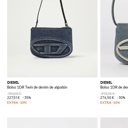
DIESEL
DIESEL
Bolso 1DR Twin de denim de algodón
Bolso 1DR de de
350,00 €
395,00 €
227,51 €
-35%
276,50 €
-30%