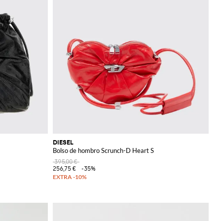
DIESEL
Bolso de hombro Scrunch-D Heart S
395,00 €
256,75 €
-35%