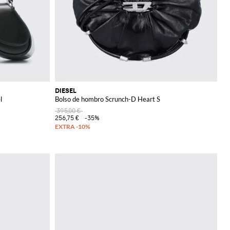
DIESEL
l
Bolso de hombro Scrunch-D Heart S
395,00 €
256,75 €
-35%