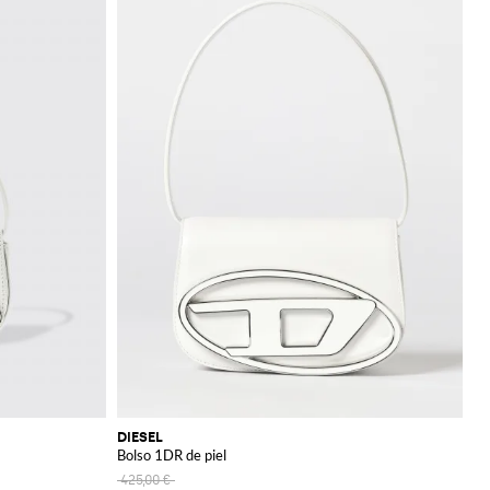
DIESEL
Bolso 1DR de piel
425,00 €