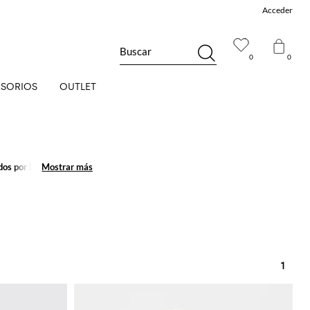
Acceder
Buscar
0
0
SORIOS
OUTLET
dos por Diesel
Mostrar más
Mostrar más
que
1