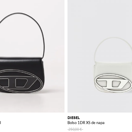
DIESEL
l
Bolso 1DR XS de napa
250,00 €