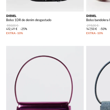
DIESEL
DIESEL
Bolso 1DR de denim desgastado
Bolso bandolera 
550,00 €
295,00 €
412,49 €
-25%
147,50 €
-50%