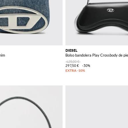
DIESEL
nim
Bolso bandolera Play Crossbody de pie
425,00 €
297,50 €
-30%