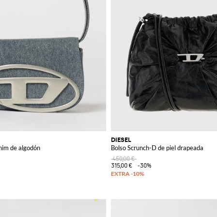
DIESEL
nim de algodón
Bolso Scrunch-D de piel drapeada
450,00 €
315,00 €
-30%