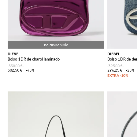
DIESEL
DIESEL
Bolso 1DR de charol laminado
Bolso 1DR de de
550,00 €
395,00 €
302,50 €
-45%
296,25 €
-25%