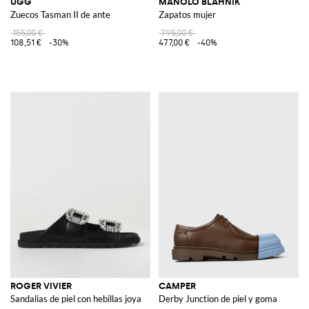
UGG
MANOLO BLAHNIK
Zuecos Tasman II de ante
Zapatos mujer
155,00 €
795,00 €
108,51 €
-30%
477,00 €
-40%
ROGER VIVIER
CAMPER
Sandalias de piel con hebillas joya
Derby Junction de piel y goma