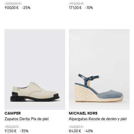
1200,00 €
190,00 €
900,00 €
-25%
171,00 €
-10%
CAMPER
MICHAEL KORS
Zapatos Derby Pix de piel
Alpargatas Kenzie de denim y piel
150,00 €
140,00 €
97,50 €
-35%
84,00 €
-40%