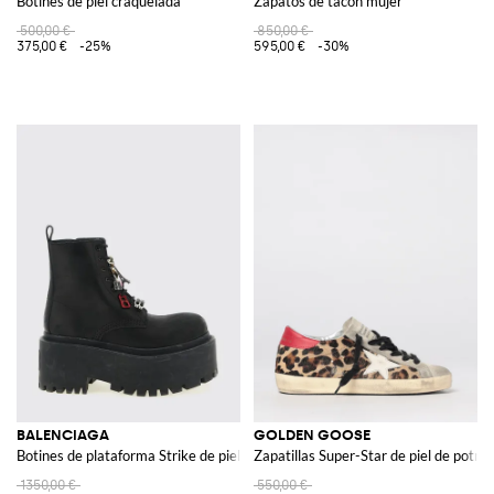
Botines de piel craquelada
Zapatos de tacón mujer
500,00 €
850,00 €
375,00 €
-25%
595,00 €
-30%
BALENCIAGA
GOLDEN GOOSE
Botines de plataforma Strike de piel con charms
Zapatillas Super-Star de piel de potro
1350,00 €
550,00 €