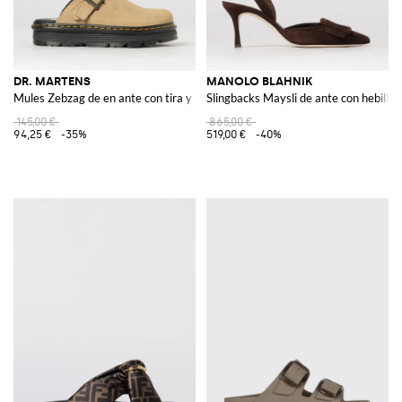
DR. MARTENS
MANOLO BLAHNIK
Mules Zebzag de en ante con tira y puntera redonda
Slingbacks Maysli de ante con hebilla 
145,00 €
865,00 €
94,25 €
-35%
519,00 €
-40%