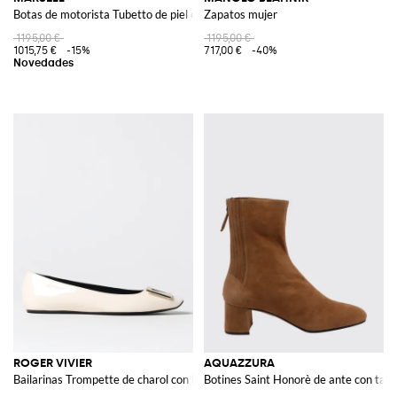
Botas de motorista Tubetto de piel envejecida con punta redonda
Zapatos mujer
1195,00 €
1195,00 €
1015,75 €
-15%
717,00 €
-40%
ROGER VIVIER
AQUAZZURA
Bailarinas Trompette de charol con hebilla
Botines Saint Honorè de ante con tac