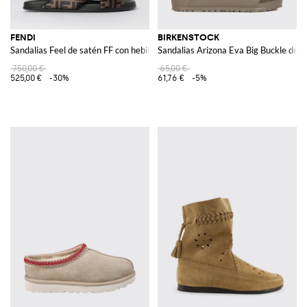
FENDI
BIRKENSTOCK
Sandalias Feel de satén FF con hebilla decorativa D-ring
Sandalias Arizona Eva Big Buckle de
750,00 €
65,00 €
525,00 €
-30%
61,76 €
-5%