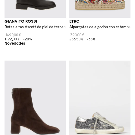
GIANVITO ROSSI
ETRO
Botas altas Ascott de piel de ternera con tacón bajo
Alpargatas de algodón con estampado
1490,00 €
390,00 €
1192,00 €
-20%
253,50 €
-35%