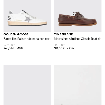
GOLDEN GOOSE
TIMBERLAND
Zapatillas Ballstar de napa con parte superior y estrella de purpurina
Mocasines náuticos Classic Boat de pi
495,00 €
160,00 €
445,51 €
-10%
104,00 €
-35%