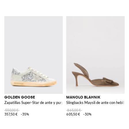
GOLDEN GOOSE
MANOLO BLAHNIK
Zapatillas Super-Star de ante y purpurina efecto usado
Slingbacks Maysli de ante con hebilla 
550,00 €
865,00 €
357,50 €
-35%
605,50 €
-30%