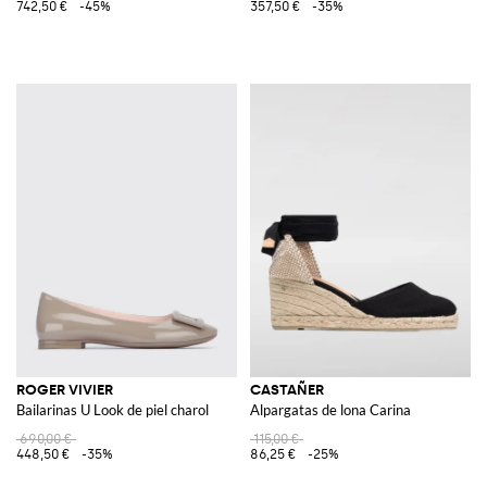
742,50 €
-45%
357,50 €
-35%
ROGER VIVIER
CASTAÑER
Bailarinas U Look de piel charol
Alpargatas de lona Carina
690,00 €
115,00 €
448,50 €
-35%
86,25 €
-25%