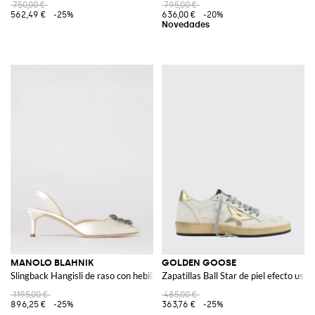
750,00 €
795,00 €
562,49 €
-25%
636,00 €
-20%
MANOLO BLAHNIK
GOLDEN GOOSE
Slingback Hangisli de raso con hebilla joya
Zapatillas Ball Star de piel efecto usad
1195,00 €
485,00 €
896,25 €
-25%
363,76 €
-25%