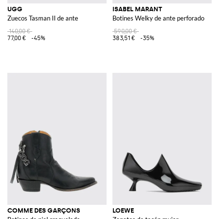
UGG
ISABEL MARANT
Zuecos Tasman II de ante
Botines Welky de ante perforado
140,00 €
590,00 €
77,00 €
-45%
383,51 €
-35%
COMME DES GARÇONS
LOEWE