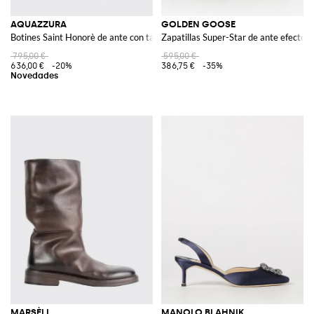
AQUAZZURA
GOLDEN GOOSE
Botines Saint Honorè de ante con tacón medio
Zapatillas Super-Star de ante efecto 
795,00 €
595,00 €
636,00 €
-20%
386,75 €
-35%
MARSÈLL
MANOLO BLAHNIK