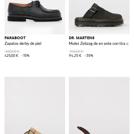
PARABOOT
DR. MARTENS
Zapatos derby de piel
Mules Zebzag de en ante con tira ajus
500,00 €
145,00 €
425,00 €
-15%
94,25 €
-35%