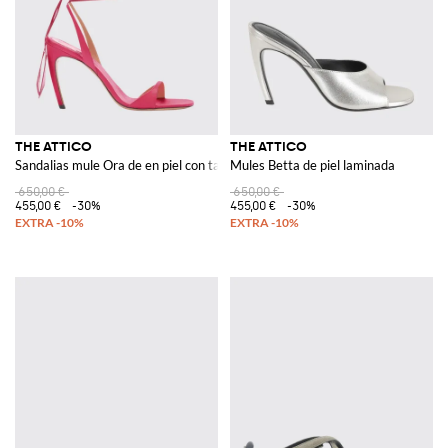
THE ATTICO
THE ATTICO
Sandalias mule Ora de en piel con tacón alto curvo y lazos al tobillo
Mules Betta de piel laminada
650,00 €
650,00 €
455,00 €
-30%
455,00 €
-30%