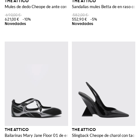
THE ATTICO
THE ATTICO
Mules de dedo Cheope de ante con tacón de cuña escultural
Sandalias mules Betta de en raso con 
690,00 €
582,00 €
621,00 €
-10%
552,90 €
-5%
THE ATTICO
THE ATTICO
Bailarinas Mary Jane Floor 01 de en malla bicolor con cierre de velcro
Slingback Cheope de charol con tacón a