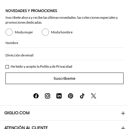
NOVEDADES Y PROMOCIONES
Inscríbete ahora y recibe las últimas novedades, las colecciones especiales y
promociones dedicadas.
Moda mujer
Moda hombre
Nombre
Dirección de email
He leído y acepto la
Política de Privacidad
Suscríbeme
GIGLIO.COM
ATENCIÓN AL CLIENTE
About