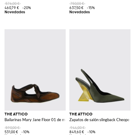
576,00 €
750,00 €
460,79 €
-20%
637,50 €
-15%
THE ATTICO
THE ATTICO
Bailarinas Mary Jane Floor 01 de malla y ante con velcro
Zapatos de salón slingback Cheope de 
590,00 €
944,00 €
531,00 €
-10%
849,60 €
-10%