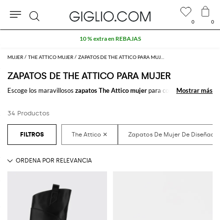
0
0
Buscar
10 % extra en REBAJAS
MUJER
THE ATTICO MUJER
ZAPATOS DE THE ATTICO PARA MUJER
ZAPATOS DE THE ATTICO PARA MUJER
Escoge los maravillosos
zapatos The Attico mujer
para completar tu
Mostrar más
Mostrar más
outfit. Gracias a los fantásticos modelos de
zapatos de mujer firmados
por The Attico
que comprar online encontrarás el estilo que deseas sin
34 Productos
esfuerzo.
Descubre las últimas tendencias en
zapatos para mujer The Attico
online
en GIGLIO.COM