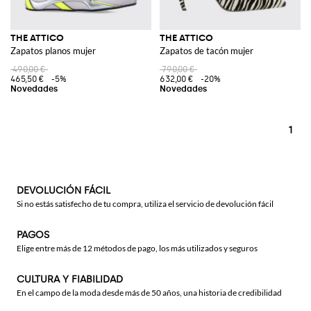
THE ATTICO
THE ATTICO
Zapatos planos mujer
Zapatos de tacón mujer
490,00 €
790,00 €
465,50 €
-5%
632,00 €
-20%
1
DEVOLUCIÓN FÁCIL
Si no estás satisfecho de tu compra, utiliza el servicio de devolución fácil
PAGOS
Elige entre más de 12 métodos de pago, los más utilizados y seguros
CULTURA Y FIABILIDAD
En el campo de la moda desde más de 50 años, una historia de credibilidad