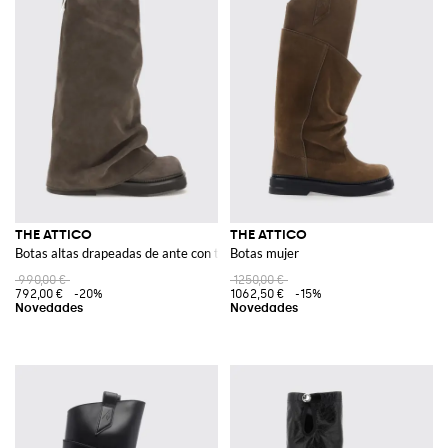
THE ATTICO
THE ATTICO
Botas altas drapeadas de ante con tacón bajo
Botas mujer
990,00 €
1250,00 €
792,00 €
-20%
1062,50 €
-15%