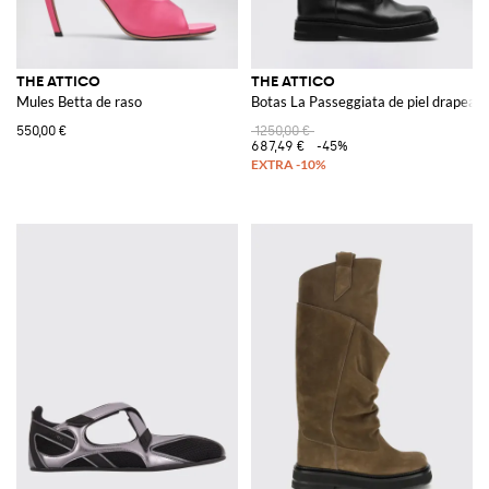
THE ATTICO
THE ATTICO
Mules Betta de raso
Botas La Passeggiata de piel drapead
550,00 €
1250,00 €
687,49 €
-45%