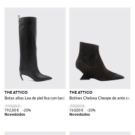
THE ATTICO
THE ATTICO
Botas altas Lea de piel lisa con tacón curvo
Botines Chelsea Cheope de ante con t
990,00 €
950,00 €
792,00 €
-20%
760,00 €
-20%