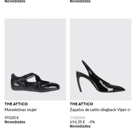
THE ATTICO
THE ATTICO
Manoletinas mujer
Zapatos de salón slingback Viper de en
590,00 €
733,00 €
696,35 €
-5%