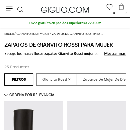
0
0
Buscar
Extra 10 % en el área Outlet
MUJER
GIANVITO ROSSI MUJER
ZAPATOS DE GIANVITO ROSSI PARA MUJER
ZAPATOS DE GIANVITO ROSSI PARA MUJER
Escoge los maravillosos
zapatos Gianvito Rossi mujer
para completar tu
Mostrar más
Mostrar más
outfit. Gracias a los fantásticos modelos de
zapatos de mujer firmados
por Gianvito Rossi
que comprar online encontrarás el estilo que deseas
93 Productos
sin esfuerzo.
Descubre las últimas tendencias en
zapatos para mujer Gianvito Rossi
online
en GIGLIO.COM