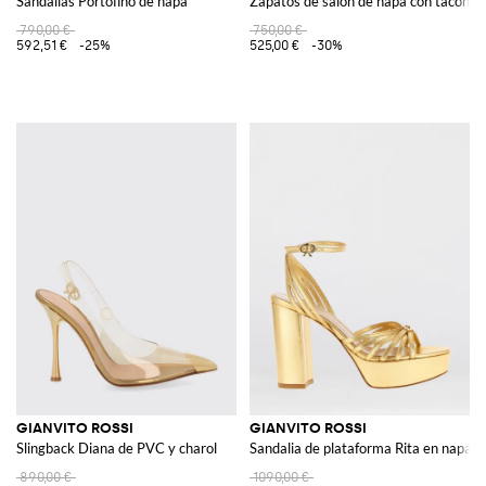
Sandalias Portofino de napa
Zapatos de salón de napa con tacón de
790,00 €
750,00 €
592,51 €
-25%
525,00 €
-30%
GIANVITO ROSSI
GIANVITO ROSSI
Slingback Diana de PVC y charol
Sandalia de plataforma Rita en napa 
890,00 €
1090,00 €