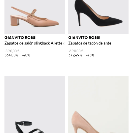
GIANVITO ROSSI
GIANVITO ROSSI
Zapatos de salón slingback Allette de en piel con tacón bajo y punta almend
Zapatos de tacón de ante
890,00 €
690,00 €
534,00 €
-40%
379,49 €
-45%