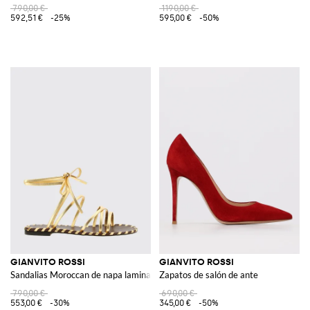
790,00 €
1190,00 €
592,51 €
-25%
595,00 €
-50%
GIANVITO ROSSI
GIANVITO ROSSI
Sandalias Moroccan de napa laminada con cordones al tobillo
Zapatos de salón de ante
790,00 €
690,00 €
553,00 €
-30%
345,00 €
-50%