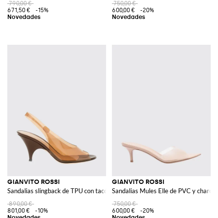
790,00 €
750,00 €
671,50 €
-15%
600,00 €
-20%
GIANVITO ROSSI
GIANVITO ROSSI
Sandalias slingback de TPU con tacón alto acampanado
Sandalias Mules Elle de PVC y charol 
890,00 €
750,00 €
801,00 €
-10%
600,00 €
-20%