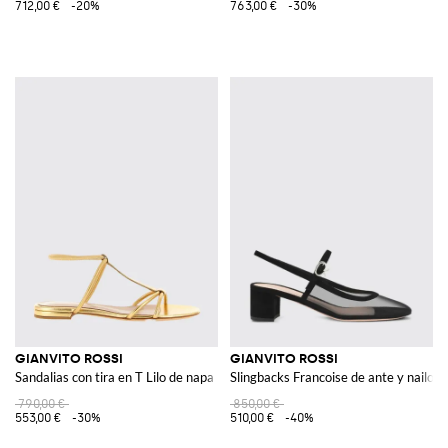
712,00 €
-20%
763,00 €
-30%
GIANVITO ROSSI
GIANVITO ROSSI
Sandalias con tira en T Lilo de napa laminada y tacón bajo
Slingbacks Francoise de ante y nailon 
790,00 €
850,00 €
553,00 €
-30%
510,00 €
-40%