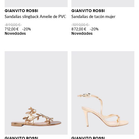
GIANVITO ROSSI
GIANVITO ROSSI
Sandalias slingback Amelie de PVC y piel con tacón alto
Sandalias de tacón mujer
890,00 €
1090,00 €
712,00 €
-20%
872,00 €
-20%
GIANVITO ROSSI
GIANVITO ROSSI