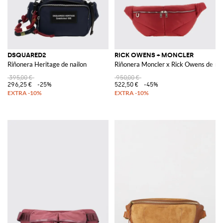
DSQUARED2
RICK OWENS + MONCLER
Riñonera Heritage de nailon
Riñonera Moncler x Rick Owens de na
395,00 €
950,00 €
296,25 €
-25%
522,50 €
-45%