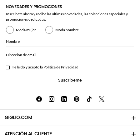
NOVEDADES Y PROMOCIONES
Inscríbete ahora y recibe las últimas novedades, las colecciones especiales y
promociones dedicadas.
Moda mujer
Moda hombre
Nombre
Dirección de email
He leído y acepto la
Política de Privacidad
Suscríbeme
GIGLIO.COM
ATENCIÓN AL CLIENTE
About