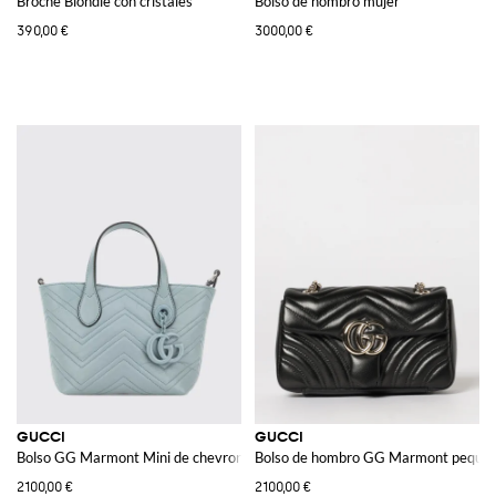
Broche Blondie con cristales
Bolso de hombro mujer
390,00 €
3000,00 €
GUCCI
GUCCI
Bolso GG Marmont Mini de chevron acolchado
Bolso de hombro GG Marmont peque
2100,00 €
2100,00 €