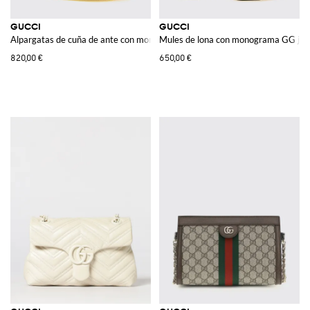
GUCCI
GUCCI
Alpargatas de cuña de ante con monograma GG grabado
Mules de lona con monograma GG jac
820,00 €
650,00 €