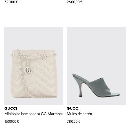
590,00 €
2600,00 €
GUCCI
GUCCI
Minibolso bombonera GG Marmont de napa matelassé chevron con logo G
Mules de satén
1500,00 €
780,00 €