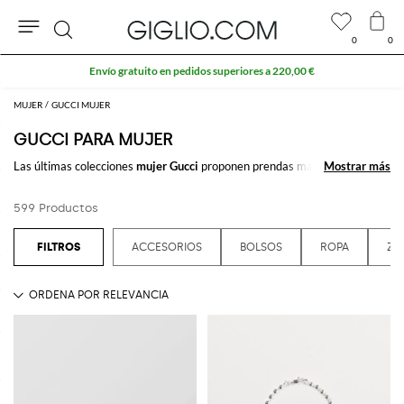
0
0
Buscar
Extra 10 % en el área Outlet
MUJER
GUCCI MUJER
GUCCI PARA MUJER
Las últimas colecciones
mujer Gucci
proponen prendas maravillosas, facíl
Mostrar más
Mostrar más
de reconocer gracias a la finura del del design y de los materiales.
Compra
Gucci mujer
en línea en GIGLIO.COM
599 Productos
Ver todo
GUCCI
ACCESORIOS
BOLSOS
ROPA
ZA