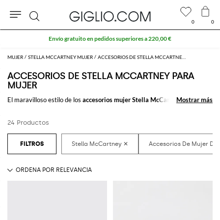
0
0
Buscar
Envío gratuito en pedidos superiores a 220,00 €
MUJER
STELLA MCCARTNEY MUJER
ACCESORIOS DE STELLA MCCARTNEY PARA MUJER
ACCESORIOS DE STELLA MCCARTNEY PARA
MUJER
El maravilloso estilo de los
accesorios mujer Stella McCartney
Mostrar más
Mostrar más
marca la
diferencia en cualquier outfit. Escoge entre los muchísimos
accesorios de
mujer firmados por Stella McCartney
que comprar cómodamente online,
24 Productos
y crea cientos de looks combinandolos juntos.
Compra los
accesorios para mujer Stella McCartney
en GIGLIO.COM