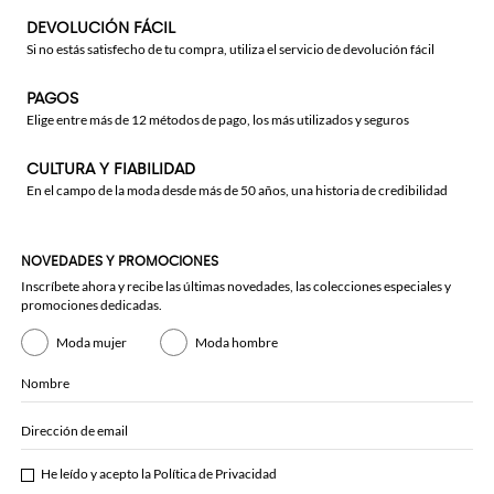
DEVOLUCIÓN FÁCIL
Si no estás satisfecho de tu compra, utiliza el servicio de devolución fácil
PAGOS
Elige entre más de 12 métodos de pago, los más utilizados y seguros
CULTURA Y FIABILIDAD
En el campo de la moda desde más de 50 años, una historia de credibilidad
NOVEDADES Y PROMOCIONES
Inscríbete ahora y recibe las últimas novedades, las colecciones especiales y
promociones dedicadas.
Moda mujer
Moda hombre
Nombre
Dirección de email
He leído y acepto la
Política de Privacidad