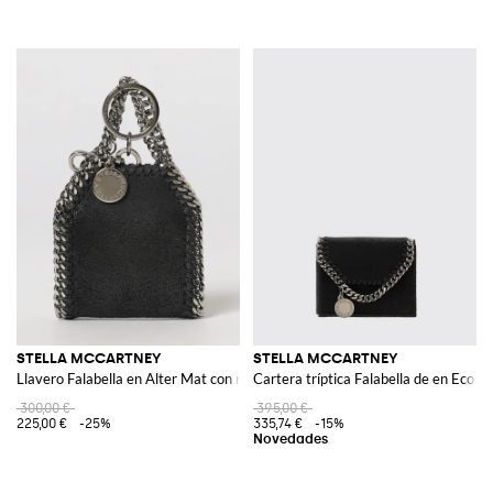
STELLA MCCARTNEY
STELLA MCCARTNEY
Llavero Falabella en Alter Mat con ribete de cadena
Cartera tríptica Falabella de en Eco A
300,00 €
395,00 €
225,00 €
-25%
335,74 €
-15%