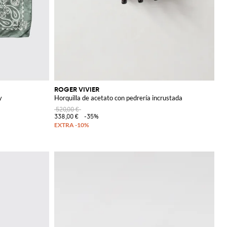
ROGER VIVIER
y
Horquilla de acetato con pedrería incrustada
520,00 €
338,00 €
-35%