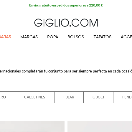
Envío gratuito en pedidos superiores a 220,00 €
BAJAS
MARCAS
ROPA
BOLSOS
ZAPATOS
ACCE
nternacionales completarán tu conjunto para ser siempre perfecta en cada ocasió
 gama de
accesorios mujer de marca
tu look será irresistible. Nuestros
accesori
ara las amantes de conjuntos clásicos en color block, como para las apasionadas
 un gorro, un cinturón o un par de gafas de sol sofisticadas y de moda serán perf
s especial.
ERO
CALCETINES
FULAR
GUCCI
FEND
 gratis en GIGLIO.COM