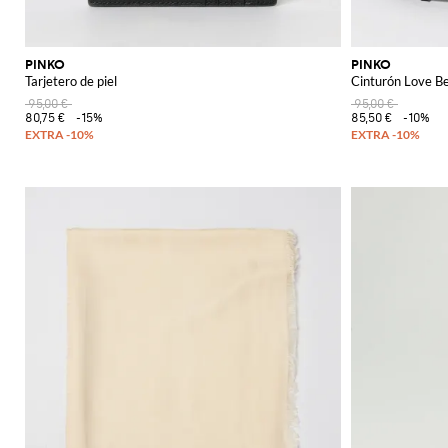
PINKO
PINKO
Tarjetero de piel
Cinturón Love Be
95,00 €
95,00 €
80,75 €
-15%
85,50 €
-10%