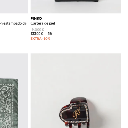
PINKO
on estampado de bolsos
Cartera de piel
140,00 €
133,00 €
-5%