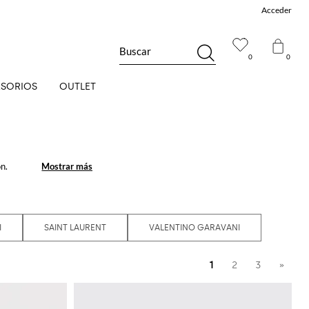
Acceder
Buscar
0
0
SORIOS
OUTLET
n.
Mostrar más
Mostrar más
os de mujer
, para
 de un estilo sporty-
ectos para sorprender
I
SAINT LAURENT
VALENTINO GARAVANI
1
2
3
»