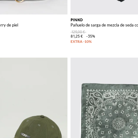
PINKO
rry de piel
Pañuelo de sarga de mezcla de seda c
125,00 €
81,25 €
-35%