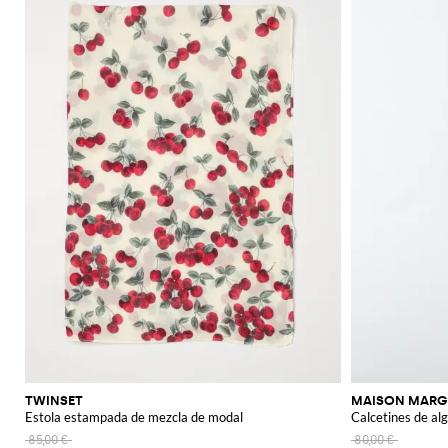
TWINSET
MAISON MARG
Estola estampada de mezcla de modal
Calcetines de al
85,00 €
80,00 €