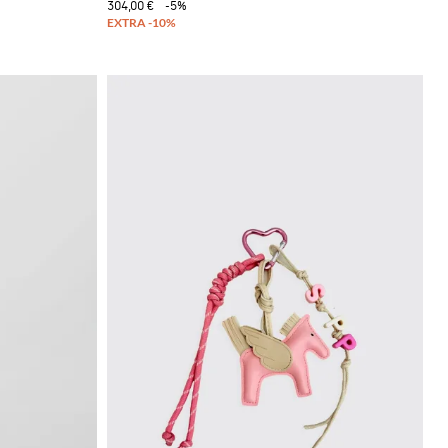
304,00 €
-5%