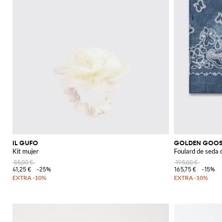
IL GUFO
GOLDEN GOO
Kit mujer
Foulard de seda 
55,00 €
195,00 €
41,25 €
-25%
165,75 €
-15%