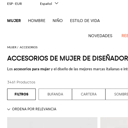
ESP - EUR
Español
Italiano
English
MUJER
HOMBRE
NIÑO
ESTILO DE VIDA
Français
Deutsch
中文
NOVEDADES
RE
日本語
한국어
MUJER
ACCESORIOS
Русский
ACCESORIOS DE MUJER DE DISEÑADOR
Novedades
Ve
Ve
Ve
Ve
Ve
Ve
Ve
Ve
Ve
Ve
Ve
Todo
Mujer
todo
Los
accesorios para mujer
y el diseño de las mejores marcas italianas e i
Ve
todo
todo
Toda
todo
todo
Todos
todo
todo
Todos
todo
todo
Todos
todo
todo
el
Que busques sencillez, sofisticación o elegancia, gracias a nuestra amplia
Abrigos
Alberta
Roger
todo
ropa
bolsos
zapatos
accesorios
Outlet
Alexander
Acne
Balenciaga
Courrèges
Balenciaga
A.P.C.
Alexander
Adidas
Balenciaga
Borsalino
Giorgio
JW
combinar con colores brillantes o con tonos pastel, serán perfectos tanto p
imprescindibles
Ferretti
Vivier
3461 Productos
Acne
McQueen
Studios
Americanas
Bandoleras
Manoletinas
McQueen
Accesorio
Accesorios
Gucci
Armani
Anderson
Mono
Guantes
chic. En cambio, para quién prefiere atreverse y ser fuera de lo ordinario,
Balmain
Diesel
Bottega
Coperni
Amina
Burberry
Elisabetta
Ese
Elisabetta
Etro
Studios
y blazers
pelo
pieza
todos.
Balenciaga
Adidas
Bolsos
Veneta
Zapatos
Balenciaga
Muaddi
Franchi
Bolsos
JW
Manolo
Jacquemus
Gafas
toque
Franchi
Burberry
Elisabetta
Diesel
Etro
Pinko
Casual, deportivo, formal o elegante: un accesorio hará tu look siempre má
BUFANDA
CARTERA
SOMBR
Alaïa
Camisas
de
de
Bufandas
Anderson
Blahnik
Pantalones
de
animalier
Balmain
Calvin
Franchi
Burberry
Bottega
Aquazzura
Emporio
Ropa
Giambattista
Etro
JW
Ferragamo
Twinset
hombro
salón
sol
Brunello
Klein
Camisetas
Veneta
Calcetines
Armani
Jacquemus
Max
Valli
Pantalones
Elegancia
Hojea nuestro catálogo de
accesorios mujer online
y aprovecha del envío
Bottega
Ganni
Chloè
Anderson
Autry
Zapatos
Fendi
Saint
Cucinelli
Bolsos
Alpargata
Mara
cortos
Joyas
en dos
Veneta
Elisabetta
Moda
Ferragamo
Cartera
Jacquemus
Jil
S
JW
Fendi
MM6
Birkenstock
Laurent
de
piezas
Max
Coperni
Franchi
baño
Mocasines
Sander
Roger
Max
Pantalones
Portacosméticos
Brunello
Anderson
Maison
Gianvito
Cinturónes
Marc
mano
Mara
Ferragamo
Golden
Stella
Vivier
Mara
vaqueros
Iconos
Bolsos
Courrèges
Cucinelli
Golden
Chaquetas
Margiela
Sandalias
Rossi
Jacobs
Khaite
Sombreros
MM6
Goose
Fular
McCartney
Bolsos
en
Saint
Gucci
Goose
y
planas
Saint
The
Tops