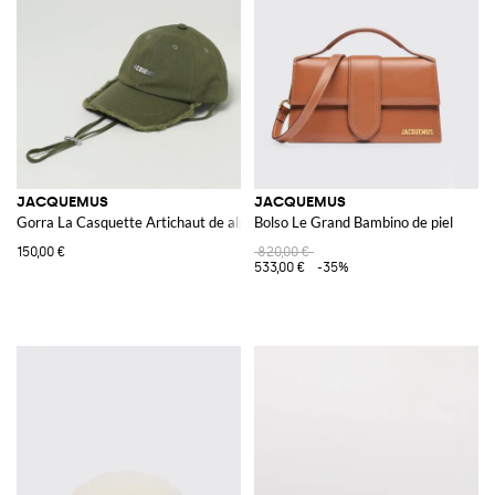
Descubre nuestra selección de
Jacquemus online
y compra en Giglio.com
con envío gratuito.
Ver todo
JACQUEMUS
JACQUEMUS
JACQUEMUS
Gorra La Casquette Artichaut de algodón
Bolso Le Grand Bambino de piel
150,00 €
820,00 €
533,00 €
-35%