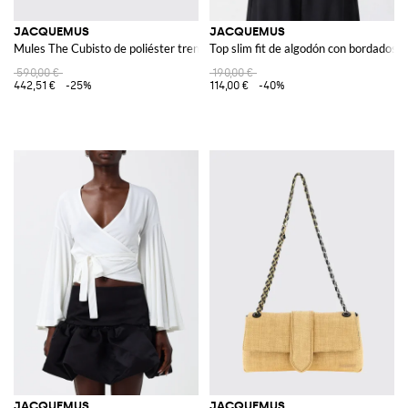
JACQUEMUS
JACQUEMUS
Mules The Cubisto de poliéster trenzado
Top slim fit de algodón con bordados 
590,00 €
190,00 €
442,51 €
-25%
114,00 €
-40%
JACQUEMUS
JACQUEMUS