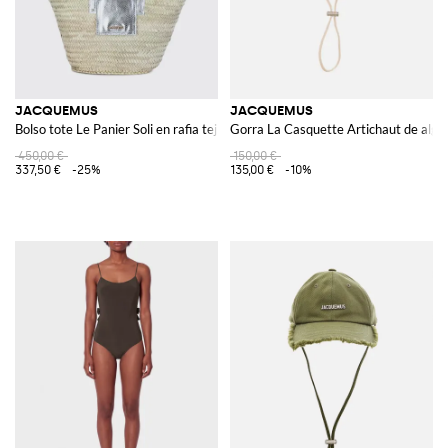
JACQUEMUS
JACQUEMUS
Bolso tote Le Panier Soli en rafia tejida y piel laminada
Gorra La Casquette Artichaut de algo
450,00 €
150,00 €
337,50 €
-25%
135,00 €
-10%