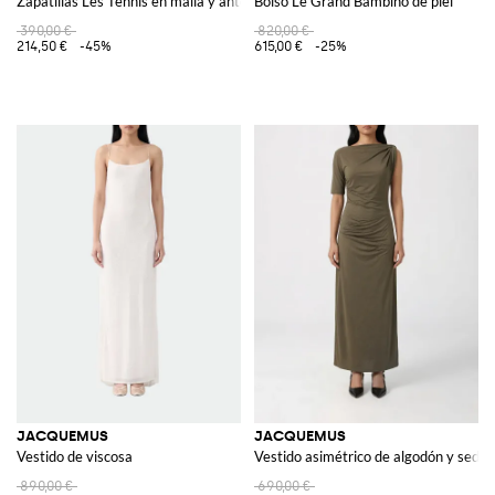
Zapatillas Les Tennis en malla y ante
Bolso Le Grand Bambino de piel
390,00 €
820,00 €
214,50 €
-45%
615,00 €
-25%
JACQUEMUS
JACQUEMUS
Vestido de viscosa
Vestido asimétrico de algodón y seda
890,00 €
690,00 €