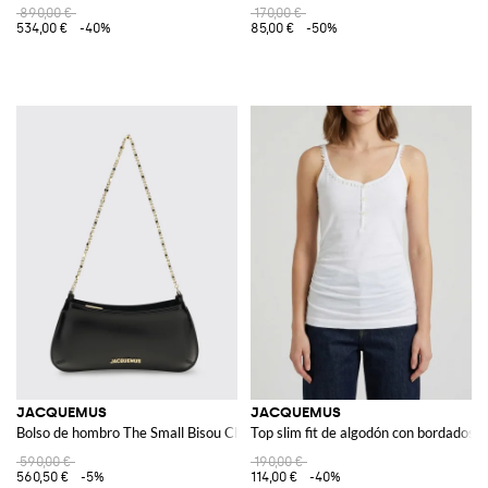
890,00 €
170,00 €
534,00 €
-40%
85,00 €
-50%
JACQUEMUS
JACQUEMUS
Bolso de hombro The Small Bisou Chaine de piel
Top slim fit de algodón con bordados 
590,00 €
190,00 €
560,50 €
-5%
114,00 €
-40%