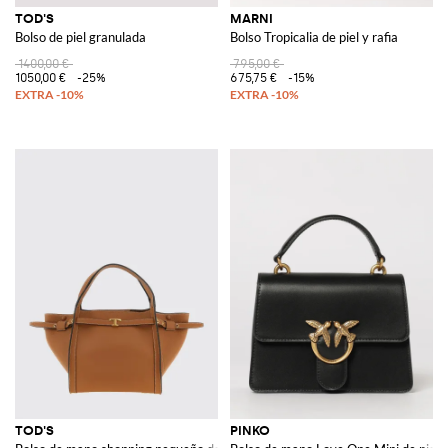
TOD'S
MARNI
Bolso de piel granulada
Bolso Tropicalia de piel y rafia
1400,00 €
795,00 €
1050,00 €
-25%
675,75 €
-15%
TOD'S
PINKO