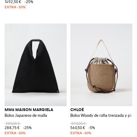
1492,50 €
-25%
MM6 MAISON MARGIELA
CHLOÉ
Bolso Japanese de malla
Bolso Woody de rafia trenzada y piel
385,00 €
590,00 €
288,75 €
-25%
560,50 €
-5%