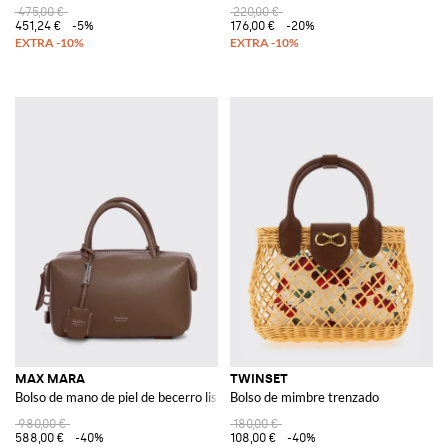
475,00 €
220,00 €
451,24 €
-5%
176,00 €
-20%
MAX MARA
TWINSET
Bolso de mano de piel de becerro lisa
Bolso de mimbre trenzado
980,00 €
180,00 €
588,00 €
-40%
108,00 €
-40%