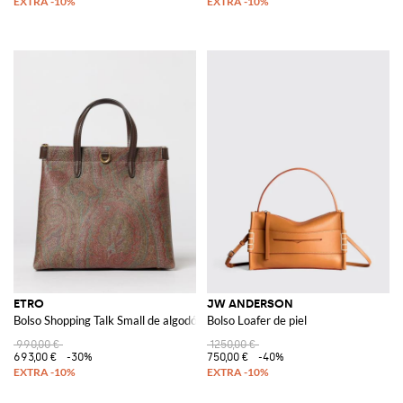
ETRO
JW ANDERSON
Bolso Shopping Talk Small de algodón revestido con jacquard Paisley
Bolso Loafer de piel
990,00 €
1250,00 €
693,00 €
-30%
750,00 €
-40%