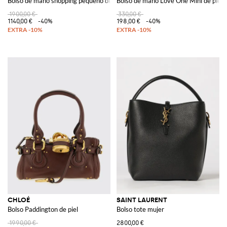
Bolso de mano shopping pequeño de piel
Bolso de mano Love One Mini de piel
1900,00 €
330,00 €
1140,00 €
-40%
198,00 €
-40%
CHLOÉ
SAINT LAURENT
Bolso Paddington de piel
Bolso tote mujer
1990,00 €
2800,00 €