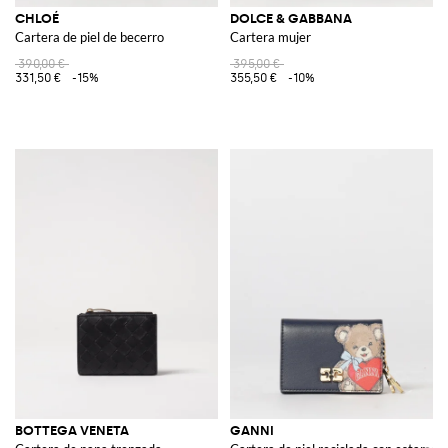
CHLOÉ
DOLCE & GABBANA
Cartera de piel de becerro
Cartera mujer
390,00 €
395,00 €
331,50 €
-15%
355,50 €
-10%
BOTTEGA VENETA
GANNI