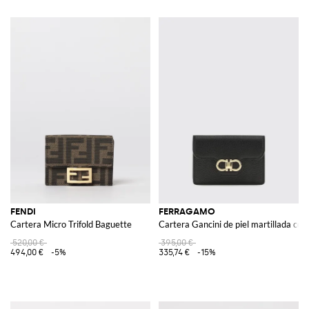
FENDI
FERRAGAMO
Cartera Micro Trifold Baguette
Cartera Gancini de piel martillada con 
520,00 €
395,00 €
494,00 €
-5%
335,74 €
-15%