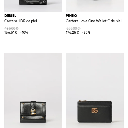
DIESEL
PINKO
Cartera 1DR de piel
Cartera Love One Wallet C de piel
185,00 €
235,00 €
166,51 €
-10%
176,25 €
-25%