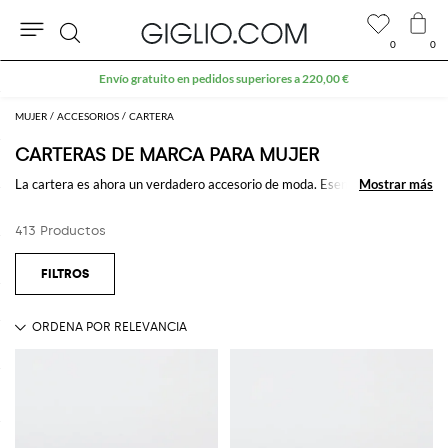
0
0
Buscar
Extra 10 % en el área Outlet
MUJER
ACCESORIOS
CARTERA
CARTERAS DE MARCA PARA MUJER
La cartera es ahora un verdadero accesorio de moda. Esencial para traer
Mostrar más
Mostrar más
su dinero, tarjetas y documentos, los diseñadores la adaptan en muchos
patrones y modelos: pequeño y compacto, con una larga aleta o
413 Productos
cremallera, cuero, imitación de cuero, tela y de marca.