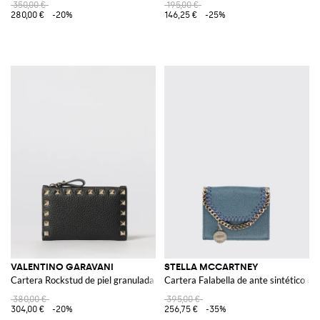
350,00 €
195,00 €
280,00 €
-20%
146,25 €
-25%
VALENTINO GARAVANI
STELLA MCCARTNEY
Cartera Rockstud de piel granulada
Cartera Falabella de ante sintético cr
380,00 €
395,00 €
304,00 €
-20%
256,75 €
-35%