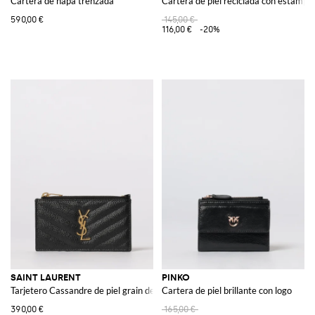
Cartera de napa trenzada
Cartera de piel reciclada con estamp
590,00 €
145,00 €
116,00 €
-20%
SAINT LAURENT
PINKO
Tarjetero Cassandre de piel grain de poudre
Cartera de piel brillante con logo
390,00 €
165,00 €