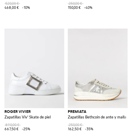
520,00 €
250,00 €
468,00 €
-10%
150,00 €
-40%
ROGER VIVIER
PREMIATA
Zapatillas Viv' Skate de piel
Zapatillas Bethcoin de ante y malla
890,00 €
250,00 €
667,50 €
-25%
162,50 €
-35%