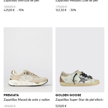
Zapatillas oversize de piel
Zapatillas Medalist Low de piel
500,00 €
175,00 €
425,00 €
-15%
122,50 €
-30%
PREMIATA
GOLDEN GOOSE
Zapatillas Mased de ante y nailon
Zapatillas Super-Star de piel efecto u
250,00 €
520,00 €