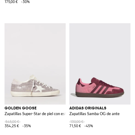
175,00 €
-30%
GOLDEN GOOSE
ADIDAS ORIGINALS
Zapatillas Super-Star de piel con estampado de cocodrilo
Zapatillas Samba OG de ante
545,00 €
130,00 €
354,25 €
-35%
71,50 €
-45%