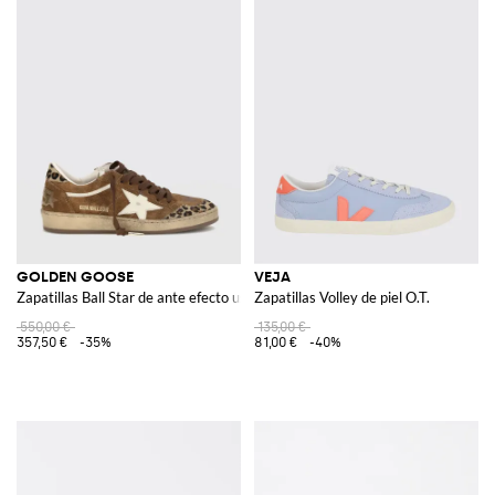
GOLDEN GOOSE
VEJA
Zapatillas Ball Star de ante efecto usado y piel de potro con estampado anim
Zapatillas Volley de piel O.T.
550,00 €
135,00 €
357,50 €
-35%
81,00 €
-40%