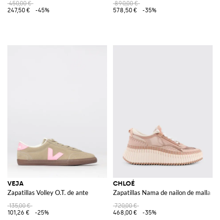
450,00 €
890,00 €
247,50 €
-45%
578,50 €
-35%
VEJA
CHLOÉ
Zapatillas Volley O.T. de ante
Zapatillas Nama de nailon de malla
135,00 €
720,00 €
101,26 €
-25%
468,00 €
-35%