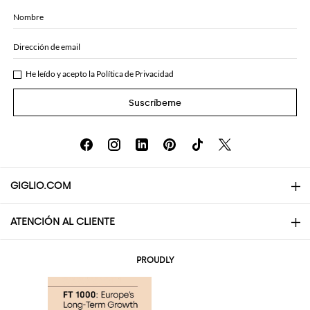
Nombre
Dirección de email
He leído y acepto la
Política de Privacidad
Suscríbeme
GIGLIO.COM
ATENCIÓN AL CLIENTE
About
Contactos
AI Disclaimer
PROUDLY
Preguntas frecuentes
Pedidos
Las boutiques
Pagos