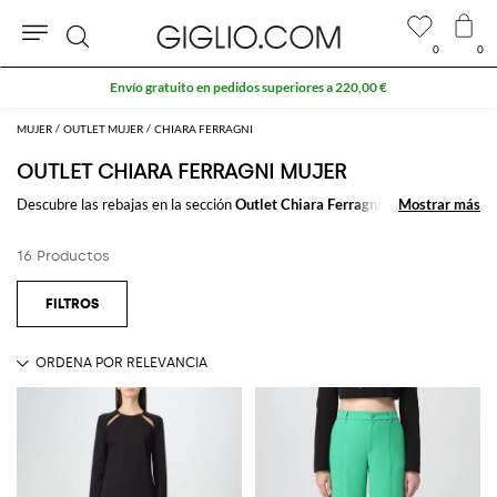
0
0
Buscar
Envío gratuito en pedidos superiores a 220,00 €
MUJER
OUTLET MUJER
CHIARA FERRAGNI
OUTLET CHIARA FERRAGNI MUJER
Descubre las rebajas en la sección
Outlet Chiara Ferragni mujer
Mostrar más
Mostrar más
y
compra las prenadas y los accesorios firmados por las mejores marcas de
la moda italiana e internacional. Aprovecha de las rebajas en nuestra
16 Productos
zona
Outlet Chiara Ferragni mujer online
en GIGLIO.COM
Ver todo
CHIARA FERRAGNI