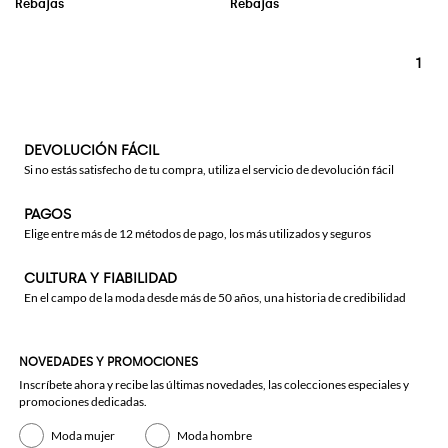
1
DEVOLUCIÓN FÁCIL
Si no estás satisfecho de tu compra, utiliza el servicio de devolución fácil
PAGOS
Elige entre más de 12 métodos de pago, los más utilizados y seguros
CULTURA Y FIABILIDAD
En el campo de la moda desde más de 50 años, una historia de credibilidad
NOVEDADES Y PROMOCIONES
Inscríbete ahora y recibe las últimas novedades, las colecciones especiales y
promociones dedicadas.
Moda mujer
Moda hombre