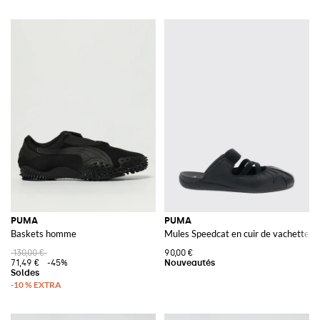
PUMA
PUMA
Baskets homme
Mules Speedcat en cuir de vachette ave
130,00 €
90,00 €
71,49 €
-45%