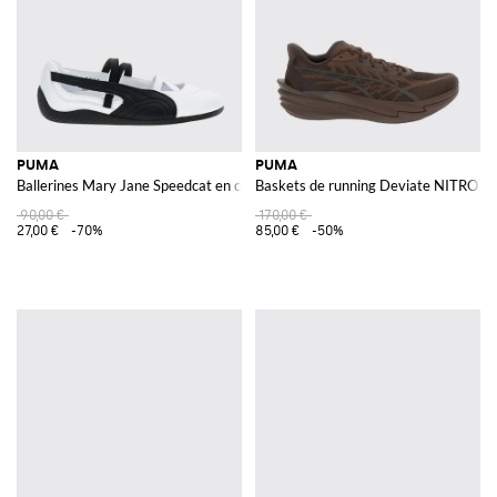
PUMA
PUMA
Ballerines Mary Jane Speedcat en cuir avec semelle en caoutchouc
Baskets de running Deviate NITRO™ 
90,00 €
170,00 €
27,00 €
-70%
85,00 €
-50%