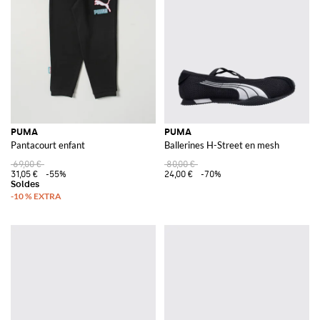
PUMA
PUMA
Pantacourt enfant
Ballerines H-Street en mesh
69,00 €
80,00 €
31,05 €
-55%
24,00 €
-70%