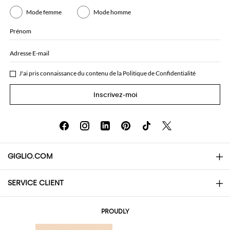
Mode femme
Mode homme
Prénom
Adresse E-mail
J'ai pris connaissance du contenu de la
Politique de Confidentialité
Inscrivez-moi
GIGLIO.COM
SERVICE CLIENT
About
Contacts
AI Disclaimer
PROUDLY
Questions Fréquentes
Achats