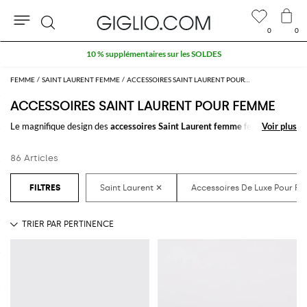
0
0
Rechercher
10 % supplémentaires sur les SOLDES
FEMME
SAINT LAURENT FEMME
ACCESSOIRES SAINT LAURENT POUR FEMME
ACCESSOIRES SAINT LAURENT POUR FEMME
Le magnifique design des
accessoires Saint Laurent femme
fera la
Voir plus
Voir plus
différence quelle que soit votre tenue. Choisissez parmi nos nombreux
accessoires pour femme signés Saint Laurent
à acheter facilement en
86 Articles
ligne et créez toujours de nouveaux styles en les combinant.
Découvrez les dernières collections d'
accessoires Saint Laurent femme
en ligne
sur GIGLIO.COM