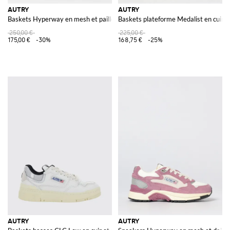
AUTRY
AUTRY
Baskets Hyperway en mesh et paillettes
Baskets plateforme Medalist en cuir
250,00 €
225,00 €
175,00 €
-30%
168,75 €
-25%
AUTRY
AUTRY