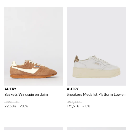
AUTRY
AUTRY
Baskets Windspin en daim
Sneakers Medalist Platform Low en cui
185,00 €
195,00 €
92,50 €
-50%
175,51 €
-10%