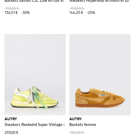
Baskets basses CLC Low en cuir et mesh à bout perforé
Sneakers Hyperway en mesh et daim
195,00 €
195,00 €
136,51 €
-30%
146,25 €
-25%
AUTRY
AUTRY
Sneakers Reelwind Super Vintage en daim et nylon usé
Baskets femme
255,00 €
185,00 €