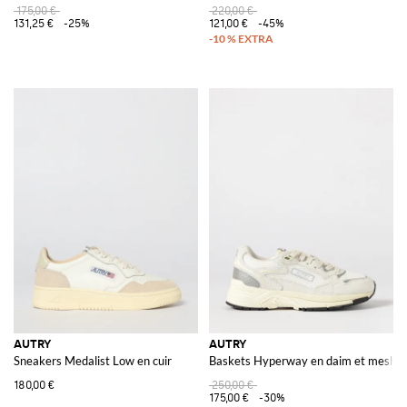
175,00 €
220,00 €
131,25 €
-25%
121,00 €
-45%
AUTRY
AUTRY
Sneakers Medalist Low en cuir
Baskets Hyperway en daim et mesh
180,00 €
250,00 €
175,00 €
-30%