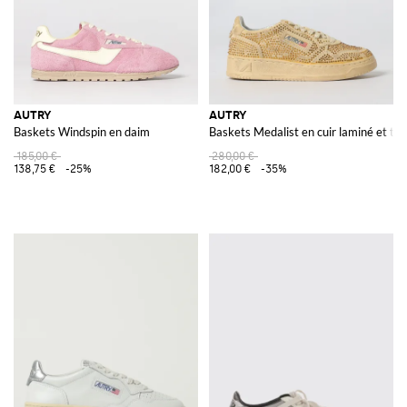
AUTRY
AUTRY
Baskets Windspin en daim
Baskets Medalist en cuir laminé et toil
185,00 €
280,00 €
138,75 €
-25%
182,00 €
-35%