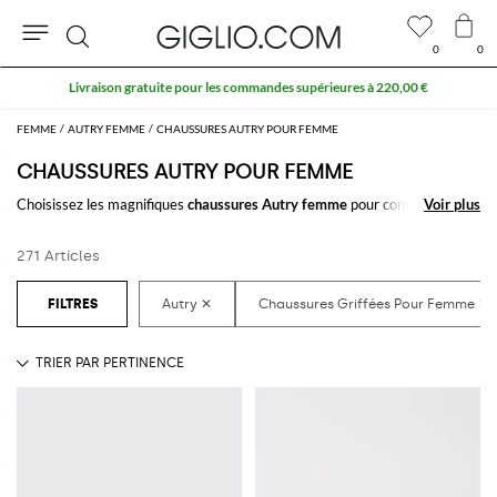
0
0
Rechercher
10 % extra sur l'espace Outlet
FEMME
AUTRY FEMME
CHAUSSURES AUTRY POUR FEMME
CHAUSSURES AUTRY POUR FEMME
Choisissez les magnifiques
chaussures Autry femme
pour compléter
Voir plus
Voir plus
votre tenue. Grâce aux merveilleux modèles de
chaussures pour femme
signées Autry
à acheter facilement en ligne, trouver votre style sera un
271 Articles
jeu d'enfant.
Découvrez les dernierères collections de
chaussures Autry femme en
ligne
sur GIGLIO.COM