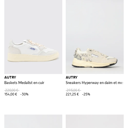
AUTRY
AUTRY
Baskets Medalist en cuir
Sneakers Hyperway en daim et mesh 
220,00 €
295,00 €
154,00 €
-30%
221,25 €
-25%