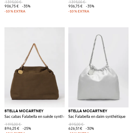
1 395,00 €
1 395,00 €
906,75 €
-35%
906,75 €
-35%
STELLA MCCARTNEY
STELLA MCCARTNEY
Sac cabas Falabella en suède synthétique
Sac Falabella en daim synthétique
1 195,00 €
895,00 €
896,25 €
-25%
626,51 €
-30%