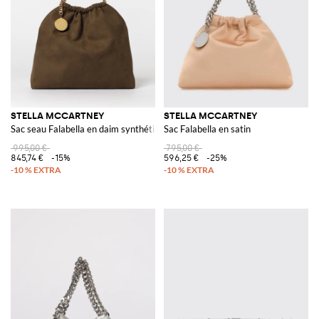
STELLA MCCARTNEY
STELLA MCCARTNEY
Sac seau Falabella en daim synthétique
Sac Falabella en satin
995,00 €
795,00 €
845,74 €
-15%
596,25 €
-25%