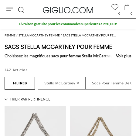
0
0
Rechercher
10 % supplémentaires sur les SOLDES
FEMME
STELLA MCCARTNEY FEMME
SACS STELLA MCCARTNEY POUR FEMME
SACS STELLA MCCARTNEY POUR FEMME
Choisissez les magnifiques
sacs pour femme Stella McCartney
pour
Voir plus
Voir plus
toujours emporter le nécessaire avec vous, au travail et pendant votre
temps libre. Grâce aux
sacs pour femme signés Stella McCartney
à
142 Articles
acheter en ligne vous allierez comfort et style en un seul clic.
Découvrez les dernières collections de
sacs Stella McCartney femme en
ligne
sur GIGLIO.COM