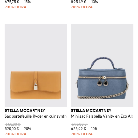
675,75 €
-15%
895,49 €
-10%
STELLA MCCARTNEY
STELLA MCCARTNEY
Sac portefeuille Ryder en cuir synthétique
Mini sac Falabella Vanity en Eco Alter
650,00 €
695,00 €
520,00 €
-20%
625,49 €
-10%