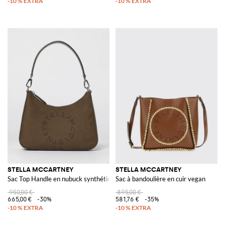
STELLA MCCARTNEY
STELLA MCCARTNEY
Sac Top Handle en nubuck synthétique martelé
Sac à bandoulière en cuir vegan
950,00 €
895,00 €
665,00 €
-30%
581,76 €
-35%