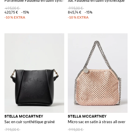
Portefeuille Falabella en daim synthétique craquelé
Sac Falabella en daim synthétique
495,00 €
995,00 €
420,75 €
-15%
845,74 €
-15%
STELLA MCCARTNEY
STELLA MCCARTNEY
Sac en cuir synthétique grainé
Micro sac en satin à strass all over
795,00 €
995,00 €