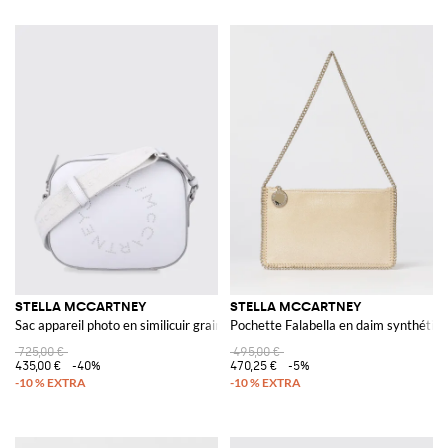
STELLA MCCARTNEY
STELLA MCCARTNEY
Sac appareil photo en similicuir grainé
Pochette Falabella en daim synthétiq
725,00 €
495,00 €
435,00 €
-40%
470,25 €
-5%