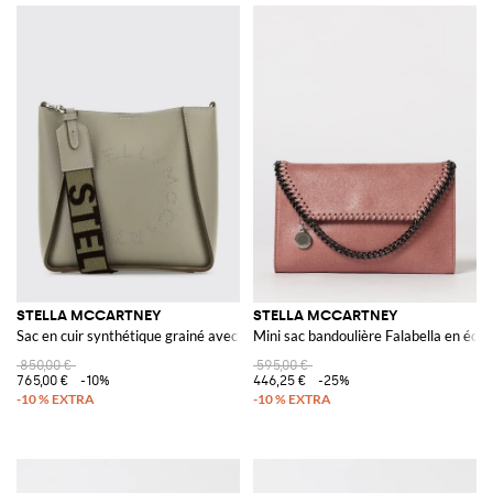
STELLA MCCARTNEY
STELLA MCCARTNEY
Sac en cuir synthétique grainé avec logo micro broche
Mini sac bandoulière Falabella en éco
850,00 €
595,00 €
765,00 €
-10%
446,25 €
-25%