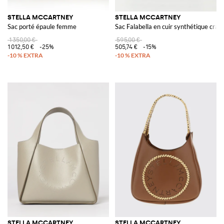
STELLA MCCARTNEY
STELLA MCCARTNEY
Sac porté épaule femme
Sac Falabella en cuir synthétique craq
1 350,00 €
595,00 €
1 012,50 €
-25%
505,74 €
-15%
STELLA MCCARTNEY
STELLA MCCARTNEY