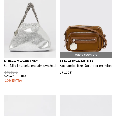
STELLA MCCARTNEY
STELLA MCCARTNEY
Sac Mini Falabella en daim synthétique laminé craquelé
Sac bandoulière Dartmoor en nylon
695,00 €
595,00 €
625,49 €
-10%