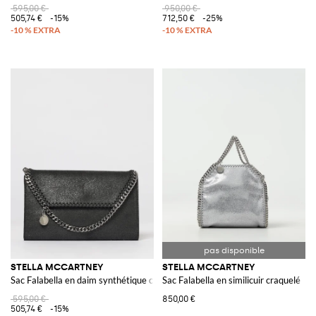
595,00 €
950,00 €
505,74 €
-15%
712,50 €
-25%
STELLA MCCARTNEY
STELLA MCCARTNEY
Sac Falabella en daim synthétique craquelé
Sac Falabella en similicuir craquelé
595,00 €
850,00 €
505,74 €
-15%