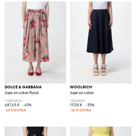
DOLCE & GABBANA
WOOLRICH
Jupe en coton floral
Jupe en coton
1 250,00 €
180,00 €
687,49 €
-45%
117,00 €
-35%