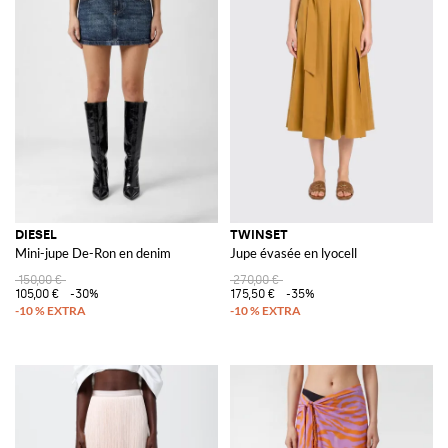
DIESEL
TWINSET
Mini-jupe De-Ron en denim
Jupe évasée en lyocell
150,00 €
270,00 €
105,00 €
-30%
175,50 €
-35%