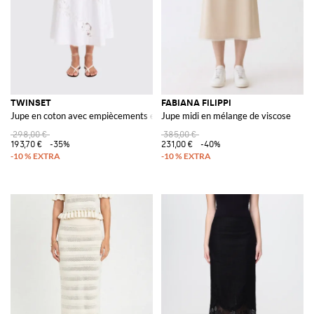
TWINSET
FABIANA FILIPPI
Jupe en coton avec empiècements en macramé
Jupe midi en mélange de viscose
298,00 €
385,00 €
193,70 €
-35%
231,00 €
-40%