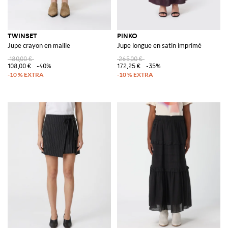
TWINSET
PINKO
Jupe crayon en maille
Jupe longue en satin imprimé
180,00 €
265,00 €
108,00 €
-40%
172,25 €
-35%