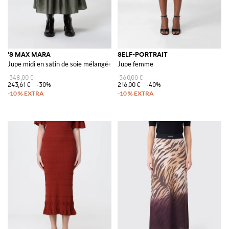
'S MAX MARA
SELF-PORTRAIT
Jupe midi en satin de soie mélangée 'S Max Mara
Jupe femme
348,00 €
360,00 €
243,61 €
-30%
216,00 €
-40%