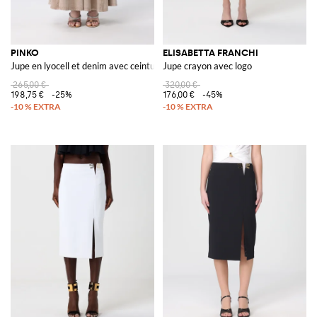
PINKO
ELISABETTA FRANCHI
Jupe en lyocell et denim avec ceinture bijou
Jupe crayon avec logo
265,00 €
320,00 €
198,75 €
-25%
176,00 €
-45%