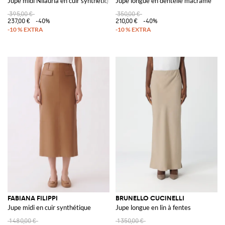
Jupe midi Nilauria en cuir synthétique
Jupe longue en dentelle macramé
395,00 €
350,00 €
237,00 €
-40%
210,00 €
-40%
FABIANA FILIPPI
BRUNELLO CUCINELLI
Jupe midi en cuir synthétique
Jupe longue en lin à fentes
1 480,00 €
1 350,00 €