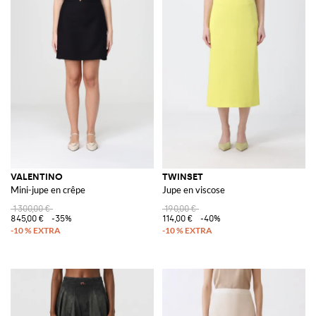
VALENTINO
TWINSET
Mini-jupe en crêpe
Jupe en viscose
1 300,00 €
190,00 €
845,00 €
-35%
114,00 €
-40%