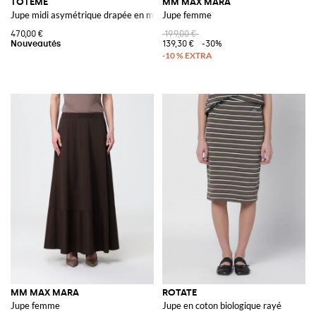
TOTEME
MM MAX MARA
Jupe midi asymétrique drapée en mélange de coton et lyocell
Jupe femme
470,00 €
199,00 €
139,30 €
-30%
MM MAX MARA
ROTATE
Jupe femme
Jupe en coton biologique rayé