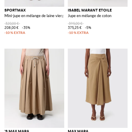
SPORTMAX
ISABEL MARANT ETOILE
Mini-jupe en mélange de laine vierge gessata
Jupe en mélange de coton
320,00 €
395,00 €
208,00 €
-35%
375,25 €
-5%
'S MAX MARA
MAX MARA