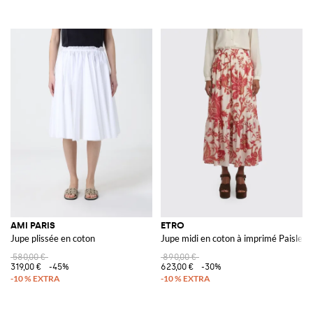
AMI PARIS
ETRO
Jupe plissée en coton
Jupe midi en coton à imprimé Paisley
580,00 €
890,00 €
319,00 €
-45%
623,00 €
-30%