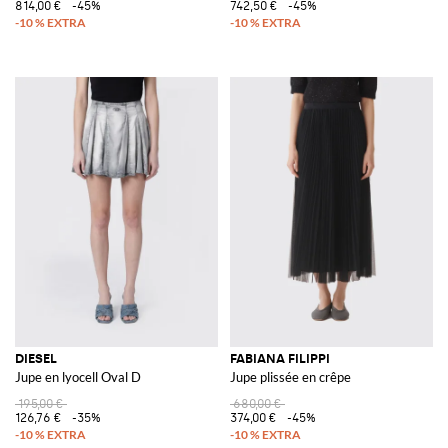
814,00 €
-45%
742,50 €
-45%
DIESEL
FABIANA FILIPPI
Jupe en lyocell Oval D
Jupe plissée en crêpe
195,00 €
680,00 €
126,76 €
-35%
374,00 €
-45%