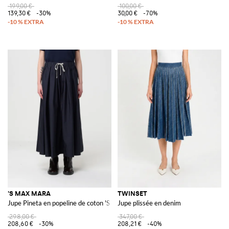
199,00 €
100,00 €
139,30 €
-30%
30,00 €
-70%
'S MAX MARA
TWINSET
Jupe Pineta en popeline de coton 'S Max Mara
Jupe plissée en denim
298,00 €
347,00 €
208,60 €
-30%
208,21 €
-40%