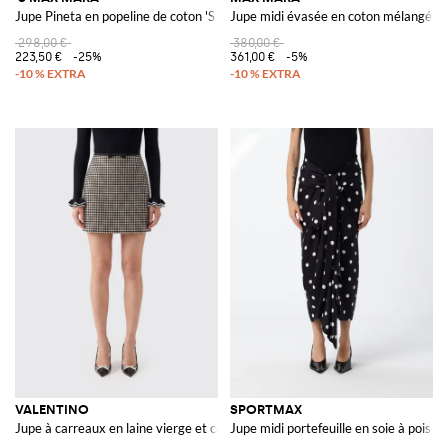
Jupe Pineta en popeline de coton 'S Max Mara
Jupe midi évasée en coton mélangé av
298,00 €
380,00 €
223,50 €
-25%
361,00 €
-5%
VALENTINO
SPORTMAX
Jupe à carreaux en laine vierge et cachemire
Jupe midi portefeuille en soie à pois av