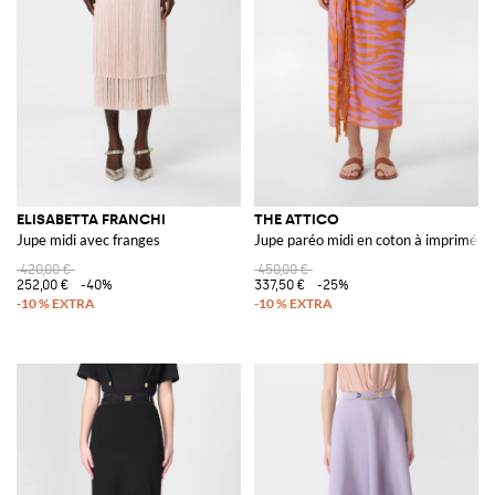
ELISABETTA FRANCHI
THE ATTICO
Jupe midi avec franges
Jupe paréo midi en coton à imprimé z
420,00 €
450,00 €
252,00 €
-40%
337,50 €
-25%