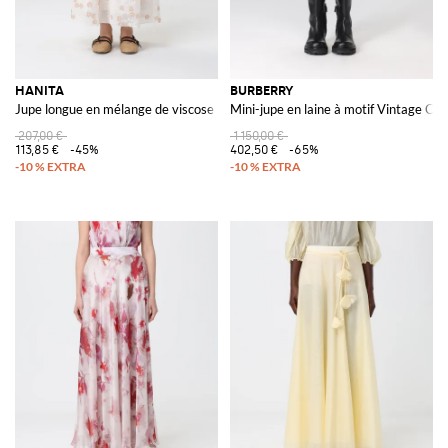
HANITA
BURBERRY
Jupe longue en mélange de viscose avec broderie florale
Mini-jupe en laine à motif Vintage Ch
207,00 €
1 150,00 €
113,85 €
-45%
402,50 €
-65%