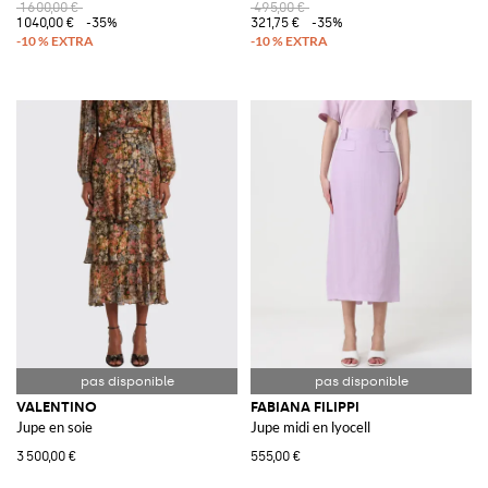
1 600,00 €
495,00 €
1 040,00 €
-35%
321,75 €
-35%
VALENTINO
FABIANA FILIPPI
Jupe en soie
Jupe midi en lyocell
3 500,00 €
555,00 €