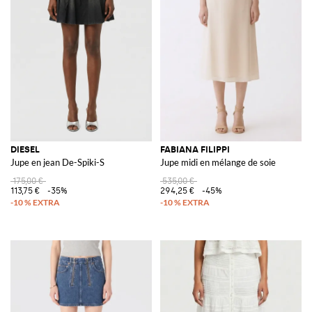
DIESEL
FABIANA FILIPPI
Jupe en jean De-Spiki-S
Jupe midi en mélange de soie
175,00 €
535,00 €
113,75 €
-35%
294,25 €
-45%