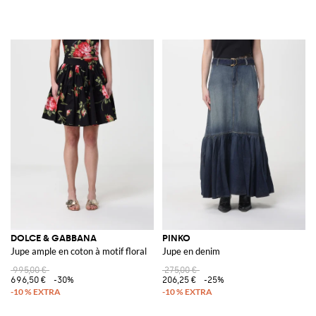
DOLCE & GABBANA
PINKO
Jupe ample en coton à motif floral
Jupe en denim
995,00 €
275,00 €
696,50 €
-30%
206,25 €
-25%